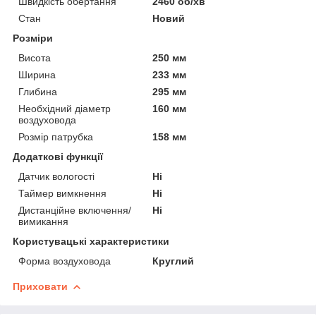
Швидкість обертання
2460 об/хв
Стан
Новий
Розміри
Висота
250 мм
Ширина
233 мм
Глибина
295 мм
Необхідний діаметр
160 мм
воздуховода
Розмір патрубка
158 мм
Додаткові функції
Датчик вологості
Ні
Таймер вимкнення
Ні
Дистанційне включення/
Ні
вимикання
Користувацькi характеристики
Форма воздуховода
Круглий
Приховати