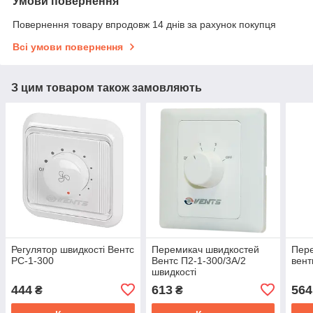
Умови повернення
Повернення товару впродовж 14 днів за рахунок покупця
Всі умови повернення
З цим товаром також замовляють
Регулятор швидкості Вентс
Перемикач швидкостей
Пере
РС-1-300
Вентс П2-1-300/3А/2
вент
швидкості
444
613
564
₴
₴