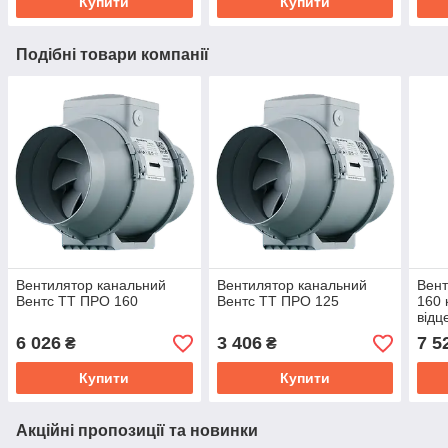
Купити
Купити
Подібні товари компанії
Вентилятор канальний
Вентилятор канальний
Вент
Вентс ТТ ПРО 160
Вентс ТТ ПРО 125
160 
відц
корп
6 026
3 406
7 5
₴
₴
Купити
Купити
Акційні пропозиції та новинки