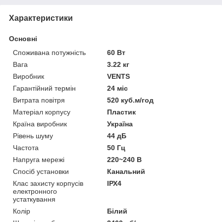
Характеристики
Основні
Споживана потужність
60 Вт
Вага
3.22 кг
Виробник
VENTS
Гарантійний термін
24 міс
Витрата повітря
520 куб.м/год
Матеріал корпусу
Пластик
Країна виробник
Україна
Рівень шуму
44 дБ
Частота
50 Гц
Напруга мережі
220~240 В
Спосіб установки
Канальний
Клас захисту корпусів
ІРХ4
електронного
устаткування
Колір
Білий