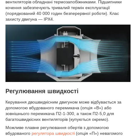
вентиляторів обладнані термозапобіжниками. Підшипники
кочення забезпечують тривалий термін експлуатації
(порядкований 40 000 годин безперервної роботи). Клас
захисту двигуна — IPX4.
Регулювання швидкості
Керування двошвидкісним двигуном може відбувається за
допомогою вбудованого перемикача (опція «В») або
зовнішнього перемикача П2-1-300, а також П2-5,0 для
багатошвидкісних вентиляторів (купуються окремо).
Можливе плавне регулювання обертів з допомогою
вбудованого
регулятора швидкості
(опція «П») невагомого