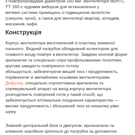
з повітропровідами діаметром 160 мм. Вентилятори ВЕНТС
ТТ 160 є чудовим вибором для встановлення у
витяжні системи приміщень із підвищеною вологістю
(санузли, кухні), а також для вентиляції квартир, котеджів,
магазинів, кафе.
Конструкція
Корпус вентилятора виготовлений із пластику зниженої
пального. Вхідний патрубок обладнаний колектором для
плавного входу повітря в вентилятор. Завдяки конічній формі
крильчатки та спеціально спри профільованими лопатями,
кругова швидкість повітряного потоку
збільшується, забезпечуючи вищий тиск і продуктивність,
порівнюючи зі звичайними осьовими вентиляторами.
Дифузор
, спеціально спроєктована крильчатка та
спрямувальний апарат на вихід корпусу вентилятора
розподіляють повітряний потік у такий спосіб, що
забезпечується оптимальне поєднання характеристик —
високе продуктивність і збільшений тиск за низькому рівні
шуму.
Знімний центральний блок із двигуном, крильчаткою та
клемною коробкою кріпиться до патрубок за допомогою