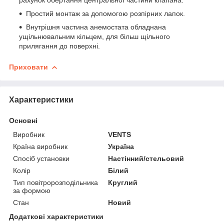
Простий монтаж за допомогою розпірних лапок.
Внутрішня частина анемостата обладнана
ущільнювальним кільцем, для більш щільного
прилягання до поверхні.
Приховати
Характеристики
Основні
Виробник
VENTS
Країна виробник
Україна
Спосіб установки
Настінний/стельовий
Колір
Білий
Тип повітророзподільника
Круглий
за формою
Стан
Новий
Додаткові характеристики