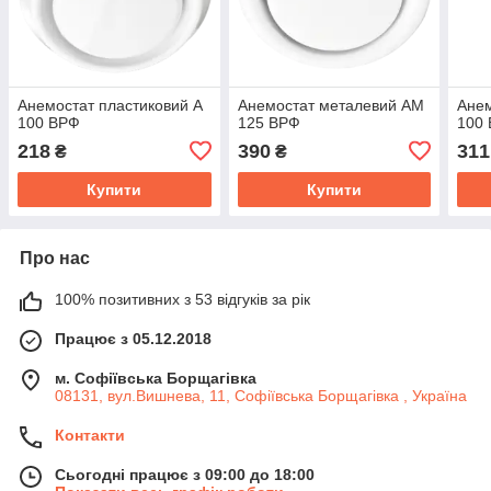
Анемостат пластиковий А
Анемостат металевий АМ
Ане
100 ВРФ
125 ВРФ
100
218
390
311
₴
₴
Купити
Купити
Про нас
100% позитивних з 53 відгуків за рік
Працює з 05.12.2018
м. Софіївська Борщагівка
08131, вул.Вишнева, 11, Софіївська Борщагівка , Україна
Контакти
Сьогодні працює з 09:00 до 18:00