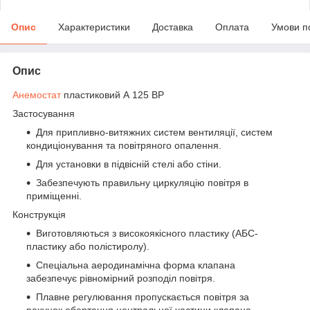
Опис
Характеристики
Доставка
Оплата
Умови п
Опис
Анемостат
пластиковий А 125 ВР
Застосування
Для припливно-витяжних систем вентиляції, систем
кондиціонування та повітряного опалення.
Для установки в підвісній стелі або стіни.
Забезпечують правильну циркуляцію повітря в
приміщенні.
Конструкція
Виготовляються з високоякісного пластику (АБС-
пластику або полістиролу).
Спеціальна аеродинамічна форма клапана
забезпечує рівномірний розподіл повітря.
Плавне регулювання пропускається повітря за
рахунок обертання центральної частини клапана.