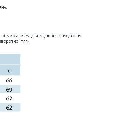
ень.
и обмежувачем для зручного стикування.
воротної тяги.