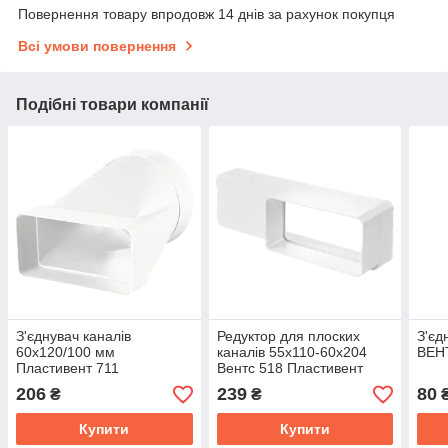
Повернення товару впродовж 14 днів за рахунок покупця
Всі умови повернення
Подібні товари компанії
З'єднувач каналів
Редуктор для плоских
З'єд
60х120/100 мм
каналів 55х110-60х204
ВЕНТ
Пластивент 711
Вентс 518 Пластивент
206
239
80
₴
₴
Купити
Купити