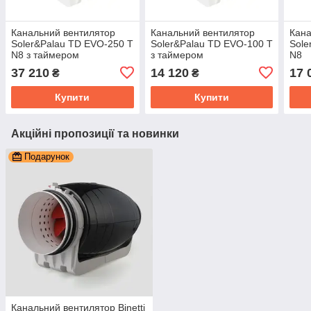
Канальний вентилятор
Канальний вентилятор
Кана
Soler&Palau TD EVO-250 T
Soler&Palau TD EVO-100 T
Sole
N8 з таймером
з таймером
N8
37 210
14 120
17 
₴
₴
Купити
Купити
Акційні пропозиції та новинки
Подарунок
Канальний вентилятор Binetti