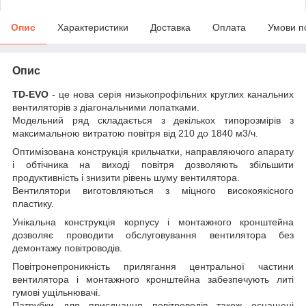
Опис
Характеристики
Доставка
Оплата
Умови п
Опис
TD-EVO
- це нова серія низькопрофільних круглих канальних
вентиляторів з діагональними лопатками.
Модельний ряд складається з декількох типорозмірів з
максимальною витратою повітря від 210 до 1840 м3/ч.
Оптимізована конструкція крильчатки, направляючого апарату
і обтічника на виході повітря дозволяють збільшити
продуктивність і знизити рівень шуму вентилятора.
Вентилятори виготовляються з міцного високоякісного
пластику.
Унікальна конструкція корпусу і монтажного кронштейна
дозволяє проводити обслуговування вентилятора без
демонтажу повітроводів.
Повітронепроникність прилягання центральної частини
вентилятора і монтажного кронштейна забезпечують литі
гумові ущільнювачі.
Патрубки для приєднання повітроводів також оснащені