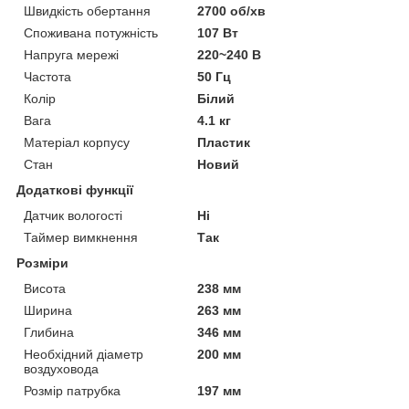
Швидкість обертання
2700 об/хв
Споживана потужність
107 Вт
Напруга мережі
220~240 В
Частота
50 Гц
Колір
Білий
Вага
4.1 кг
Матеріал корпусу
Пластик
Стан
Новий
Додаткові функції
Датчик вологості
Ні
Таймер вимкнення
Так
Розміри
Висота
238 мм
Ширина
263 мм
Глибина
346 мм
Необхідний діаметр
200 мм
воздуховода
Розмір патрубка
197 мм