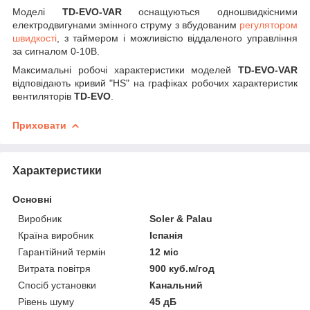
Моделі
TD-EVO-VAR
оснащуються одношвидкісними
електродвигунами змінного струму з вбудованим
регулятором
швидкості
, з таймером і можливістю віддаленого управління
за сигналом 0-10В.
Максимальні робочі характеристики моделей
TD-EVO-VAR
відповідають кривий "HS" на графіках робочих характеристик
вентиляторів
TD-EVO
.
Приховати
Характеристики
Основні
Виробник
Soler & Palau
Країна виробник
Іспанія
Гарантійний термін
12 міс
Витрата повітря
900 куб.м/год
Спосіб установки
Канальний
Рівень шуму
45 дБ