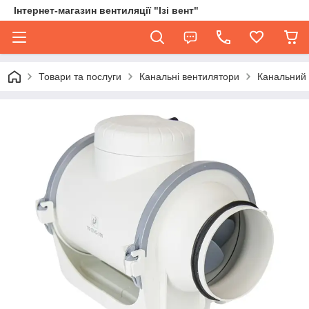
Інтернет-магазин вентиляції "Ізі вент"
Товари та послуги
Канальні вентилятори
Канальний 