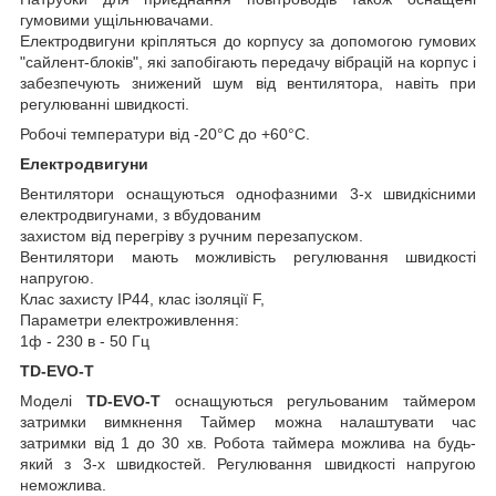
гумовими ущільнювачами.
Електродвигуни кріпляться до корпусу за допомогою гумових
"сайлент-блоків", які запобігають передачу вібрацій на корпус і
забезпечують знижений шум від вентилятора, навіть при
регулюванні швидкості.
Робочі температури від -20°С до +60°С.
Електродвигуни
Вентилятори оснащуються однофазними 3-х швидкісними
електродвигунами, з вбудованим
захистом від перегріву з ручним перезапуском.
Вентилятори мають можливість регулювання швидкості
напругою.
Клас захисту IP44, клас ізоляції F,
Параметри електроживлення:
1ф - 230 в - 50 Гц
TD-EVO-T
Моделі
TD-EVO-T
оснащуються регульованим таймером
затримки вимкнення Таймер можна налаштувати час
затримки від 1 до 30 хв. Робота таймера можлива на будь-
який з 3-х швидкостей. Регулювання швидкості напругою
неможлива.