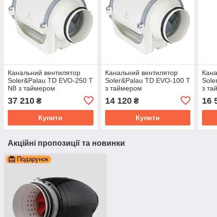
Канальний вентилятор
Канальний вентилятор
Кана
Soler&Palau TD EVO-250 T
Soler&Palau TD EVO-100 T
Sole
N8 з таймером
з таймером
з та
37 210
14 120
16 
₴
₴
Купити
Купити
Акційні пропозиції та новинки
Подарунок