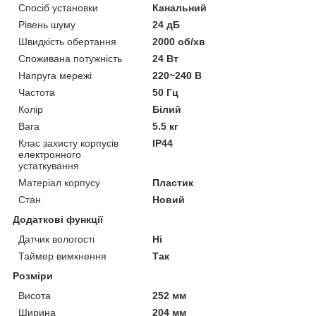
Спосіб установки
Канальний
Рівень шуму
24 дБ
Швидкість обертання
2000 об/хв
Споживана потужність
24 Вт
Напруга мережі
220~240 В
Частота
50 Гц
Колір
Білий
Вага
5.5 кг
Клас захисту корпусів
IP44
електронного
устаткування
Матеріал корпусу
Пластик
Стан
Новий
Додаткові функції
Датчик вологості
Ні
Таймер вимкнення
Так
Розміри
Висота
252 мм
Ширина
204 мм