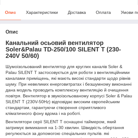
Опис
Характеристики
Доставка
Оплата
Умови п
Опис
Канальний осьовий вентилятор
Soler&Palau
TD-250/100 SILENT T (230-
240V 50/60)
Шумоізольований вентилятор для круглих каналів Soler &
Palau SILENT T
застосовується для роботи
з вентиляційними
каналами приміщень, які мають високі стандарти щодо рівнів
шуму. При невеликих енерговитратах і безшумному виконанні
дана модель проводить комплексну вентиляцію й очищення
повітря. Вентилятор в звукоізольованому корпусі Soler & Palau
SILENT T (230V-50Hz) відповідає високим європейським
стандартам, гарантуючи створення сприятливого
кліматичного фону вдома і на роботі.
Вентилятори серії SILENT T оснащені таймером, який
затримує вимикання на 1-30 хвилин. Швидкість обертання
регулюється за допомогою спеціальних пультів. які