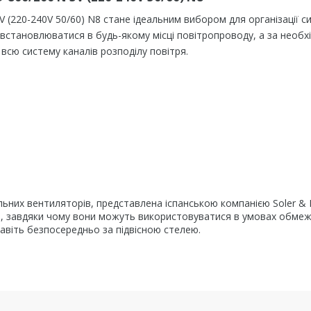
V (220-240V 50/60) N8 стане ідеальним вибором для організації с
встановлюватися в будь-якому місці повітропроводу, а за необхі
всю систему каналів розподілу повітря.
ьних вентиляторів, представлена іспанською компанією Soler & P
в, завдяки чому вони можуть використовуватися в умовах обме
навіть безпосередньо за підвісною стелею.