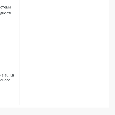
истеми
дності
alau. Ці
женого