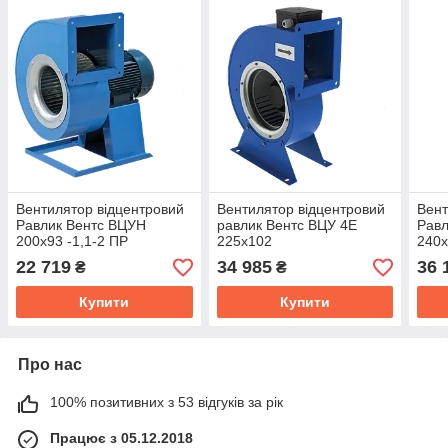
Вентилятор відцентровий
Вентилятор відцентровий
Вент
Равлик Вентс ВЦУН
равлик Вентс ВЦУ 4Е
Равл
200х93 -1,1-2 ПР
225х102
240х
22 719
34 985
36 
₴
₴
Купити
Купити
Про нас
100% позитивних з 53 відгуків за рік
Працює з 05.12.2018