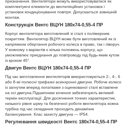
призначення. Вентилятори можуть використовуватися як
комплектуючі елементи до вентиляційних установок і
установок кондиціонування повітря. Допускається зовнішній
монтаж.
Конструкція Вентс ВЦУН 180х74-0,55-4 ПР
Корпус вентилятора виготовлений зі сталі з полімерним
покриттям. Вентилятор ВЦУН може бути виготовлений як із
напрямком обертання робочого колеса в право, так і ліворуч.
У кожному з варіантів є кілька положень корпусу, що
уможливлює приєднання до повітроводу під будь-яким кутом
із кроком 45°.
Двигун Вентс ВЦУН 180х74-0,55-4 ПР
Під час виготовлення вентиляторів використовуються 2-, 4-, 6
або 8-мі полюсні трифазні асинхронні двигуни. Робоче колесо
із загнутим вперед лопатками з оцинкованої сталі вставлене
на осі двигуна.Підшипники кочення забезпечують великий
термін експлуатації. Для досягнення точних характеристик,
низького рівня шуму та безпечної роботи вентилятора кожна
турбіна під час складання проходить динамічне
балансування. Клас захисту двигуна — IP54.
Регулювання швидкості
Вентс 180х74-0,55-4 ПР