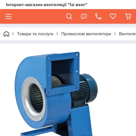
Інтернет-магазин вентиляції "Ізі вент"
Товари та послуги
Промислові вентилятори
Вентиля