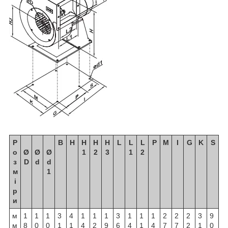
Р
B
H
H
H
H
L
L
L
P
M
I
G
K
S
о
Ø
Ø
Ø
1
2
3
1
2
з
D
d
d
м
1
і
р
и
м
1
1
1
3
4
1
1
1
3
1
1
1
2
2
2
3
9
м
8
0
0
1
1
4
2
9
6
4
1
4
7
7
2
1
0