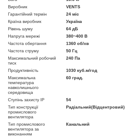
Виробник
VENTS
Гарантійний термін
24 міс
Країна виробник
Україна
Рівень шуму
64 дБ
Напруга мережі
380~400 В
Частота обертання
1360 об/хв
Частота струму
50 Гц
Максимальний робочий
240 Па
тиск
Продуктивність
1030 куб.м/год
Максимальна
60 град.
температура
навколишнього
середовища
Ступінь захисту IP
54
Тип конструкції
Радіальний(Відцентровий)
промислового
вентилятора
Тип промислового
Канальний
вентилятора за
виконанням