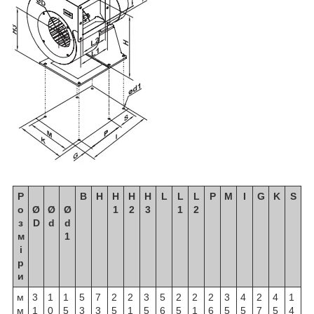
Р
B
H
H
H
H
L
L
L
P
M
I
G
K
S
о
Ø
Ø
Ø
1
2
3
1
2
з
D
d
d
м
1
і
р
и
м
3
1
1
5
7
2
2
3
5
2
2
2
3
4
2
4
1
м
1
0
5
3
3
5
1
5
6
5
1
6
5
5
7
5
4