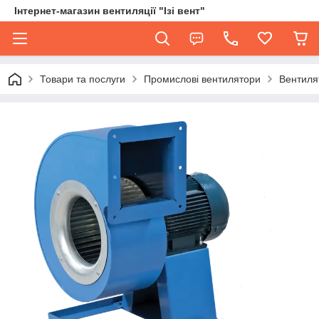
Інтернет-магазин вентиляції "Ізі вент"
Товари та послуги
Промислові вентилятори
Вентиля