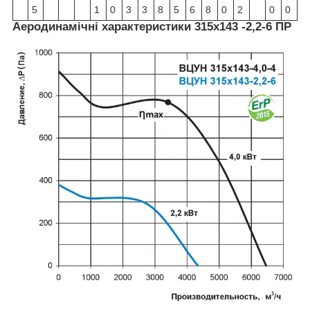
5
1
0
3
3
8
5
6
8
0
2
0
0
Аеродинамічні характеристики 315х143 -2,2-6 ПР