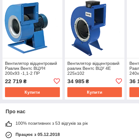
Вентилятор відцентровий
Вентилятор відцентровий
Вент
Равлик Вентс ВЦУН
равлик Вентс ВЦУ 4Е
Равл
200х93 -1,1-2 ПР
225х102
240х
22 719
34 985
36 
₴
₴
Купити
Купити
Про нас
100% позитивних з 53 відгуків за рік
Працює з 05.12.2018