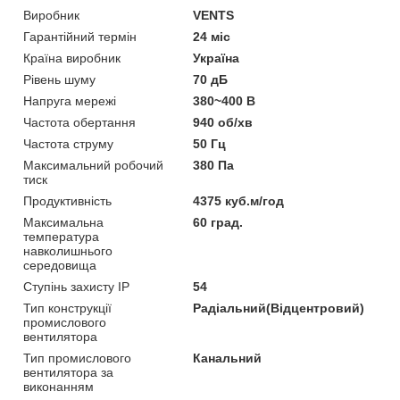
Виробник
VENTS
Гарантійний термін
24 міс
Країна виробник
Україна
Рівень шуму
70 дБ
Напруга мережі
380~400 В
Частота обертання
940 об/хв
Частота струму
50 Гц
Максимальний робочий
380 Па
тиск
Продуктивність
4375 куб.м/год
Максимальна
60 град.
температура
навколишнього
середовища
Ступінь захисту IP
54
Тип конструкції
Радіальний(Відцентровий)
промислового
вентилятора
Тип промислового
Канальний
вентилятора за
виконанням