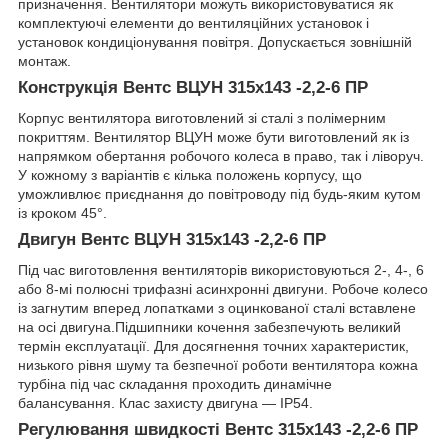
призначення. Вентилятори можуть використовуватися як
комплектуючі елементи до вентиляційних установок і
установок кондиціонування повітря. Допускається зовнішній
монтаж.
Конструкція Вентс ВЦУН 315х143 -2,2-6 ПР
Корпус вентилятора виготовлений зі сталі з полімерним
покриттям. Вентилятор ВЦУН може бути виготовлений як із
напрямком обертання робочого колеса в право, так і ліворуч.
У кожному з варіантів є кілька положень корпусу, що
уможливлює приєднання до повітроводу під будь-яким кутом
із кроком 45°.
Двигун Вентс ВЦУН 315х143 -2,2-6 ПР
Під час виготовлення вентиляторів використовуються 2-, 4-, 6
або 8-мі полюсні трифазні асинхронні двигуни. Робоче колесо
із загнутим вперед лопатками з оцинкованої сталі вставлене
на осі двигуна.Підшипники кочення забезпечують великий
термін експлуатації. Для досягнення точних характеристик,
низького рівня шуму та безпечної роботи вентилятора кожна
турбіна під час складання проходить динамічне
балансування. Клас захисту двигуна — IP54.
Регулювання швидкості
Вентс 315х143 -2,2-6 ПР