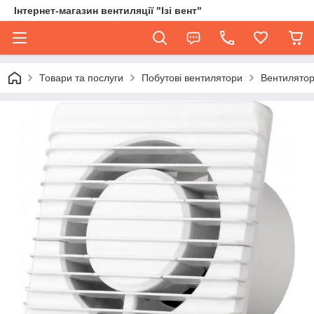
Інтернет-магазин вентиляції "Ізі вент"
Товари та послуги
Побутові вентилятори
Вентилятор