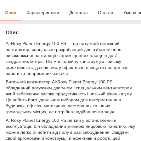
Опис
Характеристики
Доставка
Оплата
Умови п
Опис
AirRoxy Planet Energy 100 PS — це потужний витяжний
вентилятор, спеціально розроблений для забезпечення
високоякісної вентиляції в приміщеннях площею до 7
квадратних метрів. Він має надійну конструкцію і високу
ефективність, даючи змогу ефективно очищати повітря від
вологи та неприємних запахів.
Витяжний вентилятор AirRoxy Planet Energy 100 PS
обладнаний потужним двигуном і спеціальним вентилятором,
який забезпечує високу продуктивність і низький рівень шуму.
Це робить його ідеальним вибором для використання в
будинках, офісах, магазинах, ресторанах та інших
громадських місцях, де потрібна надійна вентиляція.
AirRoxy Planet Energy 100 PS легкий у встановленні й
експлуатації. Він обладнаний знімною лицьовою панеллю, яку
можна легко очистити від пилу в разі забруднення. Завдяки
своїй ергономічній конструкції й ефективній роботі, цей