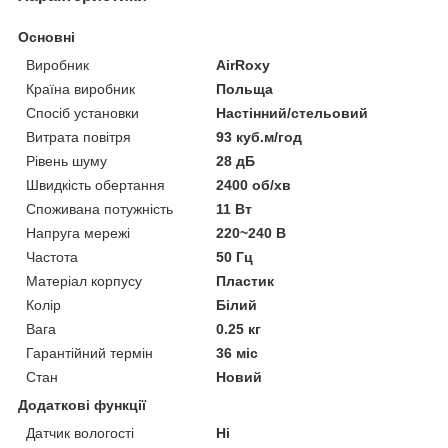
Основні
Виробник
AirRoxy
Країна виробник
Польща
Спосіб установки
Настінний/стельовий
Витрата повітря
93 куб.м/год
Рівень шуму
28 дБ
Швидкість обертання
2400 об/хв
Споживана потужність
11 Вт
Напруга мережі
220~240 В
Частота
50 Гц
Матеріал корпусу
Пластик
Колір
Білий
Вага
0.25 кг
Гарантійний термін
36 міс
Стан
Новий
Додаткові функції
Датчик вологості
Ні