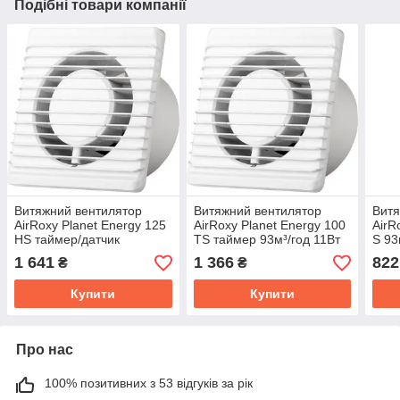
Подібні товари компанії
Витяжний вентилятор
Витяжний вентилятор
Витя
AirRoxy Planet Energy 125
AirRoxy Planet Energy 100
AirR
HS таймер/датчик
TS таймер 93м³/год 11Вт
S 93
вологості 140м³/год 14Вт
1 641
1 366
822
₴
₴
Купити
Купити
Про нас
100% позитивних з 53 відгуків за рік