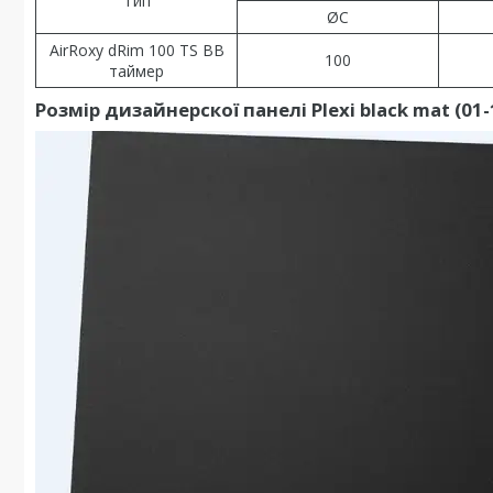
Тип
ØC
AirRoxy dRim 100 TS BB
100
таймер
Розмір дизайнерскої панелі Plexi black mat (01