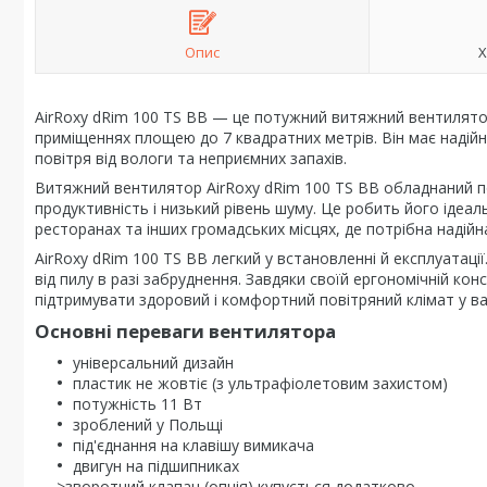
Опис
Х
AirRoxy dRim 100 TS BB — це потужний витяжний вентилятор
приміщеннях площею до 7 квадратних метрів. Він має надій
повітря від вологи та неприємних запахів.
Витяжний вентилятор AirRoxy dRim 100 TS BB обладнаний п
продуктивність і низький рівень шуму. Це робить його ідеа
ресторанах та інших громадських місцях, де потрібна надійн
AirRoxy dRim 100 TS BB легкий у встановленні й експлуатац
від пилу в разі забруднення. Завдяки своїй ергономічній к
підтримувати здоровий і комфортний повітряний клімат у в
Основні переваги вентилятора
універсальний дизайн
пластик не жовтіє (з ультрафіолетовим захистом)
потужність 11 Вт
зроблений у Польщі
під'єднання на клавішу вимикача
двигун на підшипниках
>зворотний клапан (опція) купується додатково