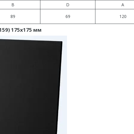
B
D
A
89
69
120
-159) 175х175 мм