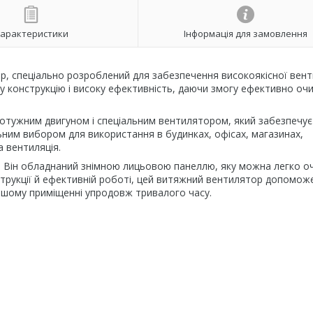
арактеристики
Інформація для замовлення
, спеціально розроблений для забезпечення високоякісної венти
ну конструкцію і високу ефективність, даючи змогу ефективно о
отужним двигуном і спеціальним вентилятором, який забезпечує
льним вибором для використання в будинках, офісах, магазинах,
а вентиляція.
ії. Він обладнаний знімною лицьовою панеллю, яку можна легко о
онструкції й ефективній роботі, цей витяжний вентилятор допомож
ашому приміщенні упродовж тривалого часу.