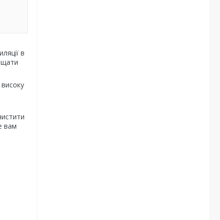
ляції в
чищати
 високу
чистити
е вам