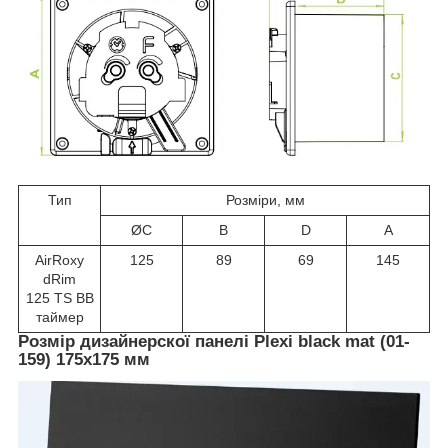
Тип
Розміри, мм
ØC
B
D
A
AirRoxy
125
89
69
145
dRim
125 TS BB
таймер
Розмір дизайнерскої панелі Plexi black mat (01-
159) 175х175 мм