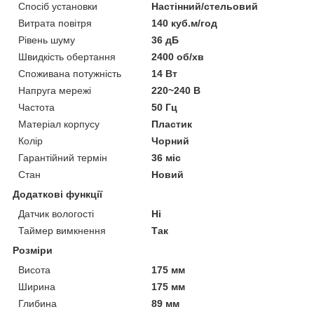
Спосіб установки
Настінний/стельовий
Витрата повітря
140 куб.м/год
Рівень шуму
36 дБ
Швидкість обертання
2400 об/хв
Споживана потужність
14 Вт
Напруга мережі
220~240 В
Частота
50 Гц
Матеріал корпусу
Пластик
Колір
Чорний
Гарантійний термін
36 міс
Стан
Новий
Додаткові функції
Датчик вологості
Ні
Таймер вимкнення
Так
Розміри
Висота
175 мм
Ширина
175 мм
Глибина
89 мм