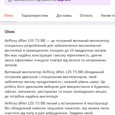
Опис
Характеристики
Доставка
Оплата
Умови п
Опис
AirRoxy dRim 125 TS BB — це потужний витяжний вентилятор,
спеціально розроблений для забезпечення високоякісної
вентиляції в приміщеннях площею до 10 квадратних метрів.
Він має надійну конструкцію і високу ефективність, даючи
змогу ефективно очищати повітря від вологи та неприємних
запахів.
Витяжний вентилятор AirRoxy dRim 125 TS BB обладнаний
потужним двигуном і спеціальним вентилятором, який
забезпечує високу продуктивність і низький рівень шуму. Це
робить його ідеальним вибором для використання в будинках,
офісах, магазинах, ресторанах та інших громадських місцях,
де потрібна надійна вентиляція.
AirRoxy dRim 125 TS BB легкий у встановленні й експлуатації.
Він обладнаний знімною лицьовою панеллю, яку можна легко
очистити від пилу в разі забруднення. Завдяки своїй