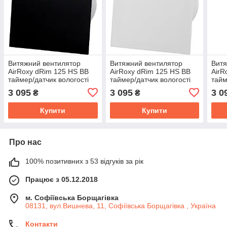
Витяжний вентилятор
Витяжний вентилятор
Витя
AirRoxy dRim 125 HS BB
AirRoxy dRim 125 HS BB
AirR
таймер/датчик вологості
таймер/датчик вологості
тайм
панель пластик чорний
панель пластик білий
пане
3 095
3 095
3 0
₴
₴
глянець 140м³/год 14Вт
матовий 140м³/год 14Вт
140м
Купити
Купити
Про нас
100% позитивних з 53 відгуків за рік
Працює з 05.12.2018
м. Софіївська Борщагівка
08131, вул.Вишнева, 11, Софіївська Борщагівка , Україна
Контакти