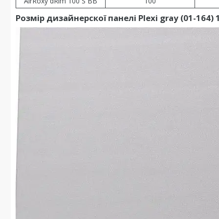
AirRoxy dRim 100 S BB
100
Розмір дизайнерскої панелі Plexi gray (01-164)