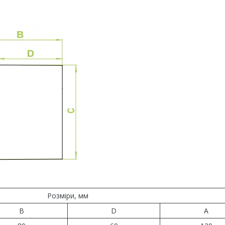
Розміри, мм
B
D
A