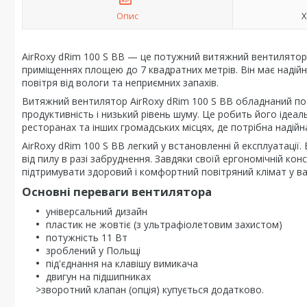
Опис
Х
AirRoxy dRim 100 S BB — це потужний витяжний вентилятор,
приміщеннях площею до 7 квадратних метрів. Він має надій
повітря від вологи та неприємних запахів.
Витяжний вентилятор AirRoxy dRim 100 S BB обладнаний по
продуктивність і низький рівень шуму. Це робить його ідеа
ресторанах та інших громадських місцях, де потрібна надійн
AirRoxy dRim 100 S BB легкий у встановленні й експлуатаці
від пилу в разі забруднення. Завдяки своїй ергономічній к
підтримувати здоровий і комфортний повітряний клімат у в
Основні переваги вентилятора
універсальний дизайн
пластик не жовтіє (з ультрафіолетовим захистом)
потужність 11 Вт
зроблений у Польщі
під'єднання на клавішу вимикача
двигун на підшипниках
>зворотний клапан (опція) купується додатково.