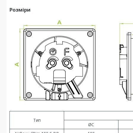
Розміри
Тип
ØC