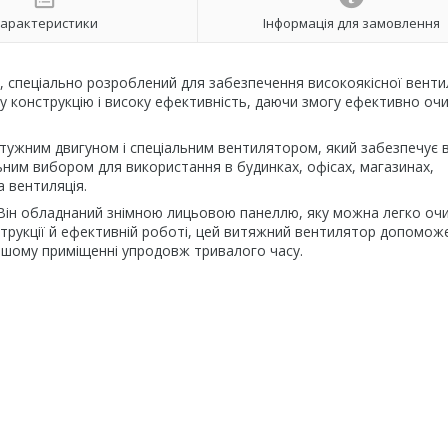
арактеристики
Інформація для замовлення
 спеціально розроблений для забезпечення високоякісної вентил
ну конструкцію і високу ефективність, даючи змогу ефективно о
тужним двигуном і спеціальним вентилятором, який забезпечує 
льним вибором для використання в будинках, офісах, магазинах,
а вентиляція.
ї. Він обладнаний знімною лицьовою панеллю, яку можна легко оч
онструкції й ефективній роботі, цей витяжний вентилятор допомож
ашому приміщенні упродовж тривалого часу.