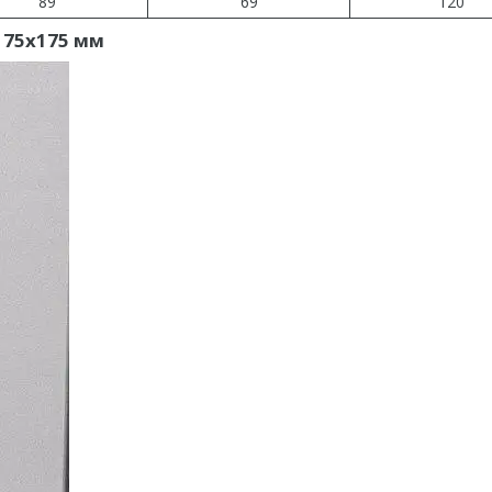
89
69
120
 175х175 мм