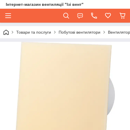
Інтернет-магазин вентиляції "Ізі вент"
Товари та послуги
Побутові вентилятори
Вентилятор