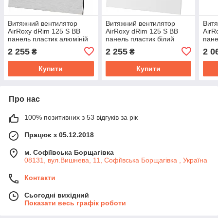
Витяжний вентилятор
Витяжний вентилятор
Витя
AirRoxy dRim 125 S BB
AirRoxy dRim 125 S BB
AirR
панель пластик алюміній
панель пластик білий
пане
матовий 140м³/год 14Вт
глянець 140м³/год 14Вт
93м³
2 255
2 255
2 0
₴
₴
Купити
Купити
Про нас
100% позитивних з 53 відгуків за рік
Працює з 05.12.2018
м. Софіївська Борщагівка
08131, вул.Вишнева, 11, Софіївська Борщагівка , Україна
Контакти
Сьогодні вихідний
Показати весь графік роботи