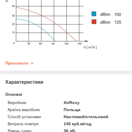
Приховати
Характеристики
Основні
Виробник
AirRoxy
Країна виробник
Польща
Спосіб установки
Настінний/стельовий
Витрата повітря
140 куб.м/год
Рівень шуму
36 дБ