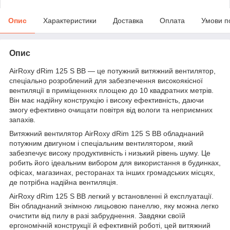
Опис
Характеристики
Доставка
Оплата
Умови п
Опис
AirRoxy dRim 125 S BB — це потужний витяжний вентилятор,
спеціально розроблений для забезпечення високоякісної
вентиляції в приміщеннях площею до 10 квадратних метрів.
Він має надійну конструкцію і високу ефективність, даючи
змогу ефективно очищати повітря від вологи та неприємних
запахів.
Витяжний вентилятор AirRoxy dRim 125 S BB обладнаний
потужним двигуном і спеціальним вентилятором, який
забезпечує високу продуктивність і низький рівень шуму. Це
робить його ідеальним вибором для використання в будинках,
офісах, магазинах, ресторанах та інших громадських місцях,
де потрібна надійна вентиляція.
AirRoxy dRim 125 S BB легкий у встановленні й експлуатації.
Він обладнаний знімною лицьовою панеллю, яку можна легко
очистити від пилу в разі забруднення. Завдяки своїй
ергономічній конструкції й ефективній роботі, цей витяжний