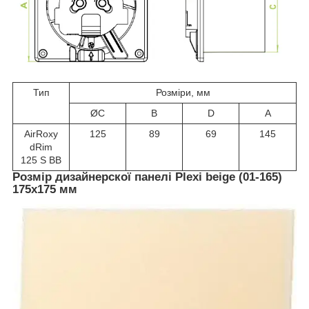
Тип
Розміри, мм
ØC
B
D
A
AirRoxy
125
89
69
145
dRim
125 S BB
Розмір дизайнерскої панелі Plexi beige (01-165)
175х175 мм