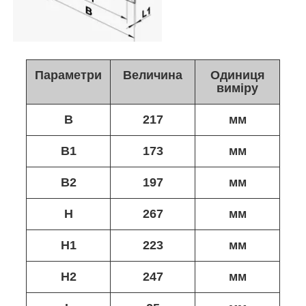
Параметри
Величина
Одиниця
виміру
B
217
мм
B1
173
мм
B2
197
мм
H
267
мм
H1
223
мм
H2
247
мм