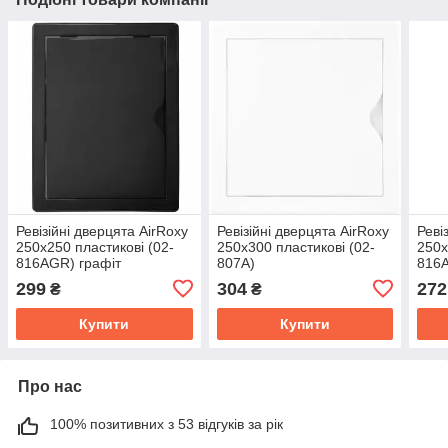
Ревізійні дверцята AirRoxy
Ревізійні дверцята AirRoxy
Реві
250х250 пластикові (02-
250х300 пластикові (02-
250х
816AGR) графіт
807A)
816A
299
304
272
₴
₴
Купити
Купити
Про нас
100% позитивних з 53 відгуків за рік