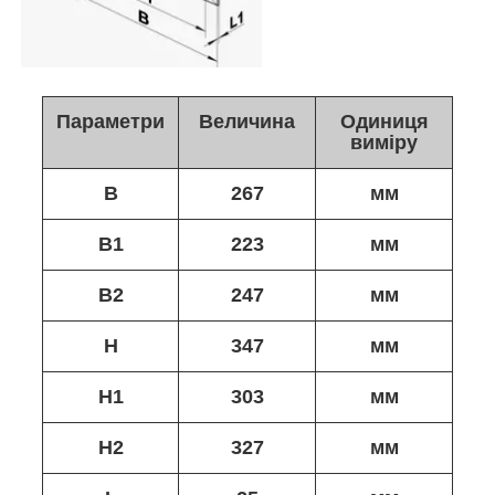
Параметри
Величина
Одиниця
виміру
B
267
мм
B1
223
мм
B2
247
мм
H
347
мм
H1
303
мм
H2
327
мм