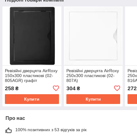
Ревізійні дверцята AirRoxy
Ревізійні дверцята AirRoxy
Реві
150х300 пластикові (02-
250х300 пластикові (02-
250х
805AGR) графіт
807A)
816A
258
304
272
₴
₴
Купити
Купити
Про нас
100% позитивних з 53 відгуків за рік