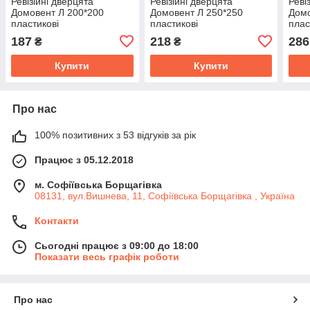
Ревізійні дверцята
Ревізійні дверцята
Реві
Домовент Л 200*200
Домовент Л 250*250
Домо
пластикові
пластикові
плас
187
218
286
₴
₴
Купити
Купити
Про нас
100% позитивних з 53 відгуків за рік
Працює з 05.12.2018
м. Софіївська Борщагівка
08131, вул.Вишнева, 11, Софіївська Борщагівка , Україна
Контакти
Сьогодні працює з 09:00 до 18:00
Показати весь графік роботи
Про нас