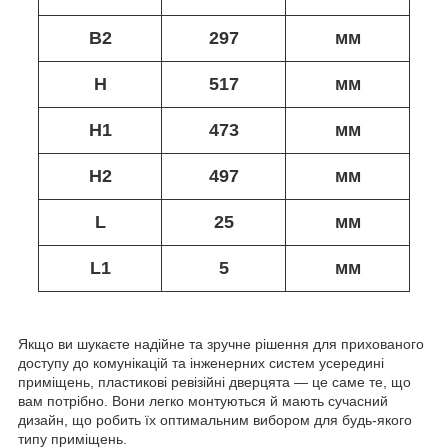
B2
297
мм
H
517
мм
H1
473
мм
H2
497
мм
L
25
мм
L1
5
мм
Якщо ви шукаєте надійне та зручне рішення для прихованого
доступу до комунікацій та інженерних систем усередині
приміщень, пластикові ревізійні дверцята — це саме те, що
вам потрібно. Вони легко монтуються й мають сучасний
дизайн, що робить їх оптимальним вибором для будь-якого
типу приміщень.