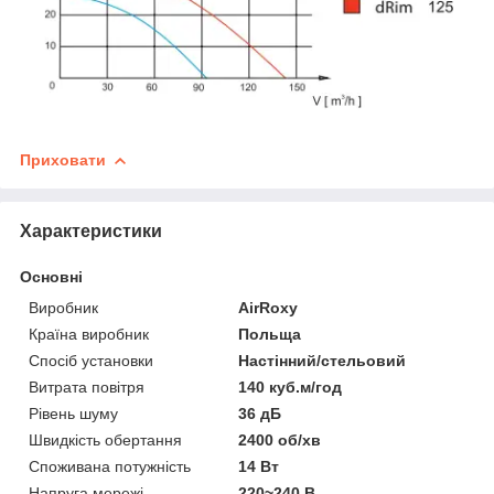
Приховати
Характеристики
Основні
Виробник
AirRoxy
Країна виробник
Польща
Спосіб установки
Настінний/стельовий
Витрата повітря
140 куб.м/год
Рівень шуму
36 дБ
Швидкість обертання
2400 об/хв
Споживана потужність
14 Вт
Напруга мережі
220~240 В