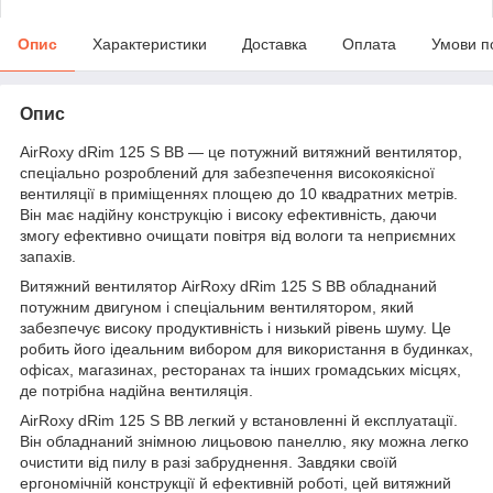
Опис
Характеристики
Доставка
Оплата
Умови п
Опис
AirRoxy dRim 125 S BB — це потужний витяжний вентилятор,
спеціально розроблений для забезпечення високоякісної
вентиляції в приміщеннях площею до 10 квадратних метрів.
Він має надійну конструкцію і високу ефективність, даючи
змогу ефективно очищати повітря від вологи та неприємних
запахів.
Витяжний вентилятор AirRoxy dRim 125 S BB обладнаний
потужним двигуном і спеціальним вентилятором, який
забезпечує високу продуктивність і низький рівень шуму. Це
робить його ідеальним вибором для використання в будинках,
офісах, магазинах, ресторанах та інших громадських місцях,
де потрібна надійна вентиляція.
AirRoxy dRim 125 S BB легкий у встановленні й експлуатації.
Він обладнаний знімною лицьовою панеллю, яку можна легко
очистити від пилу в разі забруднення. Завдяки своїй
ергономічній конструкції й ефективній роботі, цей витяжний