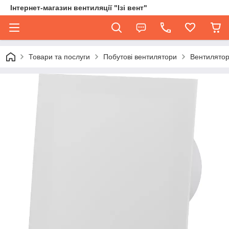
Інтернет-магазин вентиляції "Ізі вент"
Товари та послуги
Побутові вентилятори
Вентилятор