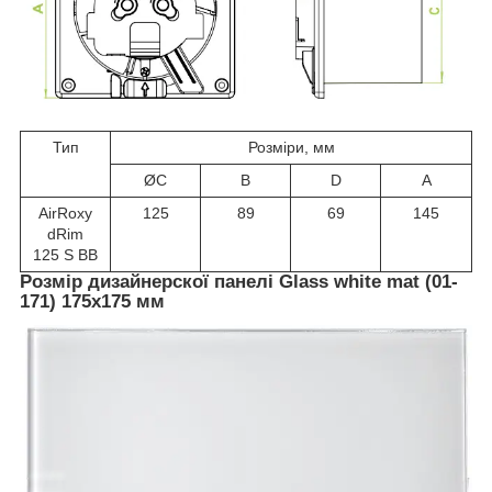
Тип
Розміри, мм
ØC
B
D
A
AirRoxy
125
89
69
145
dRim
125 S BB
Розмір дизайнерскої панелі Glass white mat (01-
171) 175х175 мм