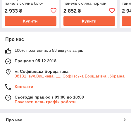
панель скляна біло-
панель скляна чорний
тайм
золотий мармур 140м³/год
140м³/год 14Вт
біли
2 933
2 852
2 9
₴
₴
14Вт
14В
Купити
Купити
Про нас
100% позитивних з 53 відгуків за рік
Працює з 05.12.2018
м. Софіївська Борщагівка
08131, вул.Вишнева, 11, Софіївська Борщагівка , Україна
Контакти
Сьогодні працює з 09:00 до 18:00
Показати весь графік роботи
Про нас