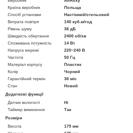
Виробник
AirRoxy
Країна виробник
Польща
Спосіб установки
Настінний/стельовий
Витрата повітря
140 куб.м/год
Рівень шуму
36 дБ
Швидкість обертання
2400 об/хв
Споживана потужність
14 Вт
Напруга мережі
220~240 В
Частота
50 Гц
Матеріал корпусу
Пластик
Колір
Чорний
Гарантійний термін
36 міс
Стан
Новий
Додаткові функції
Датчик вологості
Ні
Таймер вимкнення
Так
Розміри
Висота
175 мм