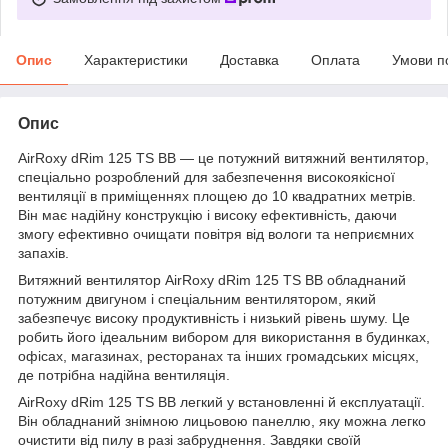
Опис
Характеристики
Доставка
Оплата
Умови п
Опис
AirRoxy dRim 125 TS BB — це потужний витяжний вентилятор,
спеціально розроблений для забезпечення високоякісної
вентиляції в приміщеннях площею до 10 квадратних метрів.
Він має надійну конструкцію і високу ефективність, даючи
змогу ефективно очищати повітря від вологи та неприємних
запахів.
Витяжний вентилятор AirRoxy dRim 125 TS BB обладнаний
потужним двигуном і спеціальним вентилятором, який
забезпечує високу продуктивність і низький рівень шуму. Це
робить його ідеальним вибором для використання в будинках,
офісах, магазинах, ресторанах та інших громадських місцях,
де потрібна надійна вентиляція.
AirRoxy dRim 125 TS BB легкий у встановленні й експлуатації.
Він обладнаний знімною лицьовою панеллю, яку можна легко
очистити від пилу в разі забруднення. Завдяки своїй