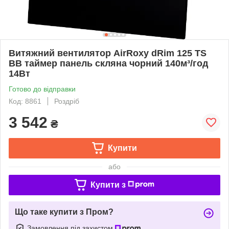
Витяжний вентилятор AirRoxy dRim 125 TS
BB таймер панель скляна чорний 140м³/год
14Вт
Готово до відправки
Код: 8861
Роздріб
3 542
₴
Купити
або
Купити з
Що таке купити з Пром?
Замовлення під захистом