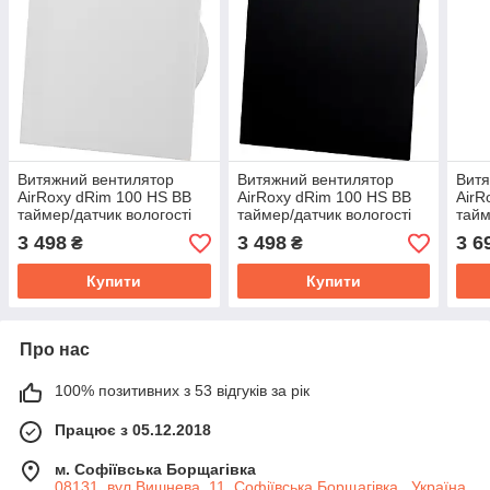
Витяжний вентилятор
Витяжний вентилятор
Витя
AirRoxy dRim 100 HS BB
AirRoxy dRim 100 HS BB
AirR
таймер/датчик вологості
таймер/датчик вологості
тайм
панель скляна білий
панель скляна чорний
пане
3 498
3 498
3 6
₴
₴
матовий 93м³/год 11Вт
93м³/год 11Вт
глян
Купити
Купити
Про нас
100% позитивних з 53 відгуків за рік
Працює з 05.12.2018
м. Софіївська Борщагівка
08131, вул.Вишнева, 11, Софіївська Борщагівка , Україна