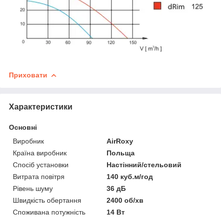
Приховати
Характеристики
Основні
Виробник
AirRoxy
Країна виробник
Польща
Спосіб установки
Настінний/стельовий
Витрата повітря
140 куб.м/год
Рівень шуму
36 дБ
Швидкість обертання
2400 об/хв
Споживана потужність
14 Вт