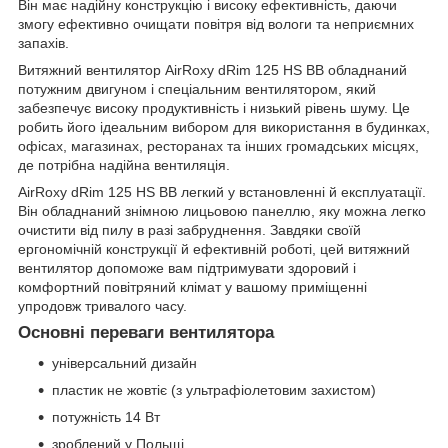
Він має надійну конструкцію і високу ефективність, даючи
змогу ефективно очищати повітря від вологи та неприємних
запахів.
Витяжний вентилятор AirRoxy dRim 125 HS BB обладнаний
потужним двигуном і спеціальним вентилятором, який
забезпечує високу продуктивність і низький рівень шуму. Це
робить його ідеальним вибором для використання в будинках,
офісах, магазинах, ресторанах та інших громадських місцях,
де потрібна надійна вентиляція.
AirRoxy dRim 125 HS BB легкий у встановленні й експлуатації.
Він обладнаний знімною лицьовою панеллю, яку можна легко
очистити від пилу в разі забруднення. Завдяки своїй
ергономічній конструкції й ефективній роботі, цей витяжний
вентилятор допоможе вам підтримувати здоровий і
комфортний повітряний клімат у вашому приміщенні
упродовж тривалого часу.
Основні переваги вентилятора
універсальний дизайн
пластик не жовтіє (з ультрафіолетовим захистом)
потужність 14 Вт
зроблений у Польщі