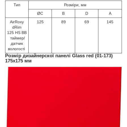
Тип
Розміри, мм
ØC
B
D
A
AirRoxy
125
89
69
145
dRim
125 HS BB
таймер/
датчик
вологості
Розмір дизайнерскої панелі Glass red (01-173)
175х175 мм