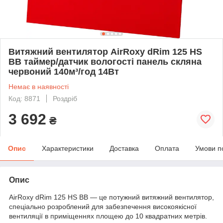
Витяжний вентилятор AirRoxy dRim 125 HS
BB таймер/датчик вологості панель скляна
червоний 140м³/год 14Вт
Немає в наявності
Код: 8871
Роздріб
3 692
₴
Опис
Характеристики
Доставка
Оплата
Умови п
Опис
AirRoxy dRim 125 HS BB — це потужний витяжний вентилятор,
спеціально розроблений для забезпечення високоякісної
вентиляції в приміщеннях площею до 10 квадратних метрів.