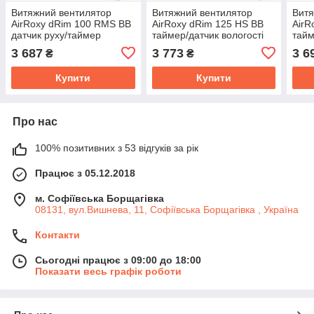
Витяжний вентилятор
Витяжний вентилятор
Витя
AirRoxy dRim 100 RMS BB
AirRoxy dRim 125 HS BB
AirR
датчик руху/таймер
таймер/датчик вологості
тайм
панель скляна білий
панель скляна біло-
пане
3 687
3 773
3 6
₴
₴
глянець 93м³/год 11Вт
золотий мармур 140м³/год
глян
14Вт
Купити
Купити
Про нас
100% позитивних з 53 відгуків за рік
Працює з 05.12.2018
м. Софіївська Борщагівка
08131, вул.Вишнева, 11, Софіївська Борщагівка , Україна
Контакти
Сьогодні працює з 09:00 до 18:00
Показати весь графік роботи