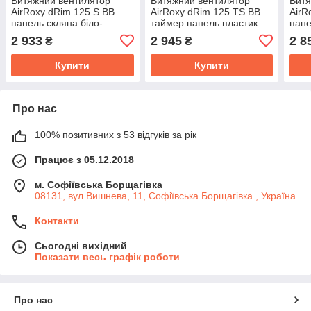
Витяжний вентилятор
Витяжний вентилятор
Витя
AirRoxy dRim 125 S BB
AirRoxy dRim 125 TS BB
AirR
панель скляна біло-
таймер панель пластик
пане
золотий мармур 140м³/год
чорний глянець 140м³/год
140м
2 933
2 945
2 8
₴
₴
14Вт
14Вт
Купити
Купити
Про нас
100% позитивних з 53 відгуків за рік
Працює з 05.12.2018
м. Софіївська Борщагівка
08131, вул.Вишнева, 11, Софіївська Борщагівка , Україна
Контакти
Сьогодні вихідний
Показати весь графік роботи
Про нас