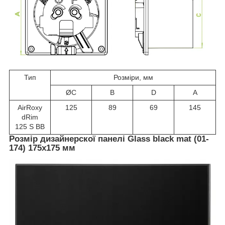
Тип
Розміри, мм
ØC
B
D
A
AirRoxy
125
89
69
145
dRim
125 S BB
Розмір дизайнерскої панелі Glass black mat (01-
174) 175х175 мм