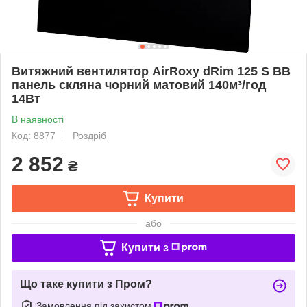
Витяжний вентилятор AirRoxy dRim 125 S BB
панель скляна чорний матовий 140м³/год
14Вт
В наявності
Код: 8877
Роздріб
2 852
₴
Купити
або
Купити з
Що таке купити з Пром?
Замовлення під захистом