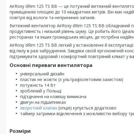
AirRoxy dRim 125 TS BB — це потужний витяжний вентилятор
приміщеннях площею до 10 квадратних метрів. Він має наді
повітря від вологи та неприємних запахів.
Витяжний вентилятор AirRoxy dRim 125 TS BB обладнаний п
продуктивність і низький рівень шуму. Це робить його ідеа
ресторанах та інших громадських місцях, де потрібна надійн
AirRoxy dRim 125 TS BB легкий у встановленні й експлуатац
від пилу в разі забруднення. Завдяки своїй ергономічній к
підтримувати здоровий і комфортний повітряний клімат у в
Основні переваги вентилятора
універсальний дизайн
пластик не жовтіє (з ультрафіолетовим захистом)
потужність 14 Вт
зроблений у Польщі
під'єднання на клавішу вимикача
двигун на підшипниках
зворотний клапан
(опція) купується додатково
таймер затримки відключення з можливістю вибору трив
Розміри