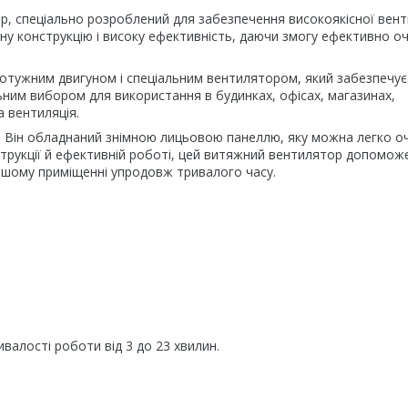
, спеціально розроблений для забезпечення високоякісної венти
йну конструкцію і високу ефективність, даючи змогу ефективно 
отужним двигуном і спеціальним вентилятором, який забезпечує
льним вибором для використання в будинках, офісах, магазинах,
а вентиляція.
ії. Він обладнаний знімною лицьовою панеллю, яку можна легко о
онструкції й ефективній роботі, цей витяжний вентилятор допомож
ашому приміщенні упродовж тривалого часу.
алості роботи від 3 до 23 хвилин.