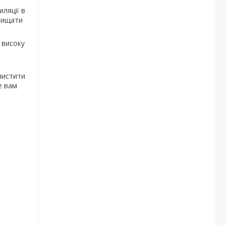
ляції в
очищати
 високу
чистити
е вам