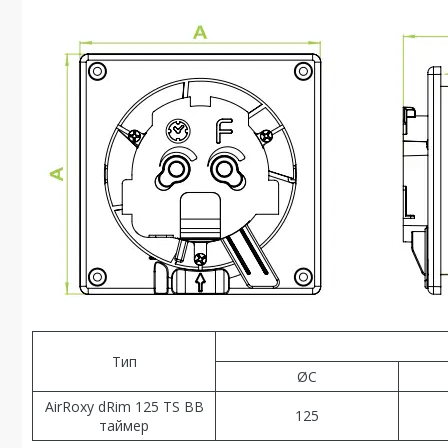
Тип
ØC
AirRoxy dRim 125 TS BB
125
таймер