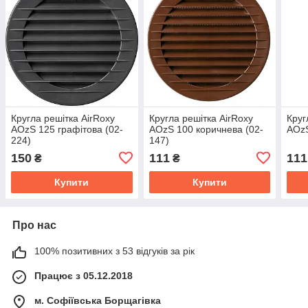
Кругла решітка AirRoxy
Кругла решітка AirRoxy
Круг
AOzS 125 графітова (02-
AOzS 100 коричнева (02-
AOzS
224)
147)
150
111
111
₴
₴
Купити
Купити
Про нас
100% позитивних з 53 відгуків за рік
Працює з 05.12.2018
м. Софіївська Борщагівка