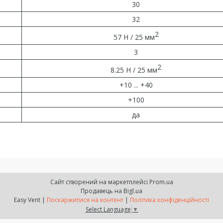
30
32
2
57 H / 25 мм
3
2
8.25 Н / 25 мм
+10 ... +40
+100
да
Сайт створений на маркетплейсі
Prom.ua
Продавець на Bigl.ua
Easy Vent |
Поскаржитися на контент
|
Політика конфіденційності
Select Language
▼