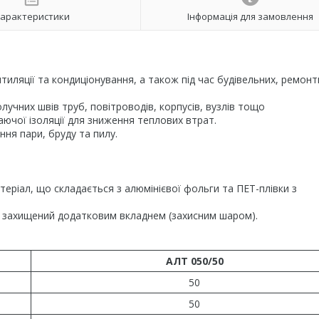
арактеристики
Інформація для замовлення
тиляції та кондиціонування, а також під час будівельних, ремонт
лучних швів труб, повітроводів, корпусів, вузлів тощо
аючої ізоляції для зниження теплових втрат.
ня пари, бруду та пилу.
ріал, що складається з алюмінієвої фольги та ПЕТ-плівки з
р захищений додатковим вкладнем (захисним шаром).
АЛТ 050/50
50
50