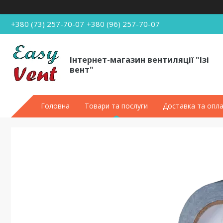
+380 (73) 257-70-07
+380 (96) 257-70-07
Інтернет-магазин вентиляції "Ізі
вент"
Головна
Товари та послуги
Доставка та опл