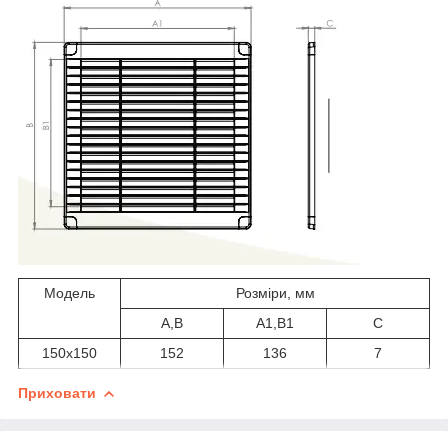
Модель
Розміри, мм
A,B
A1,B1
C
150х150
152
136
7
Приховати