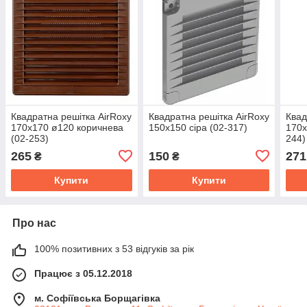
Квадратна решітка AirRoxy
Квадратна решітка AirRoxy
Квад
170х170 ø120 коричнева
150х150 сіра (02-317)
170х
(02-253)
244)
265
150
271
₴
₴
Купити
Купити
Про нас
100% позитивних з 53 відгуків за рік
Працює з 05.12.2018
м. Софіївська Борщагівка