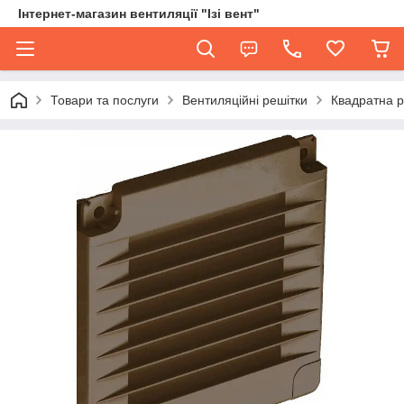
Інтернет-магазин вентиляції "Ізі вент"
Товари та послуги
Вентиляційні решітки
Квадратна р