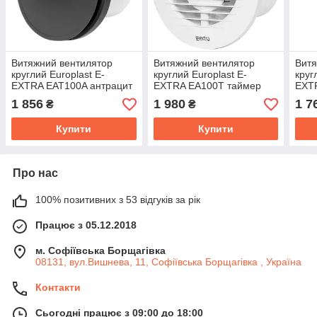
Витяжний вентилятор
Витяжний вентилятор
Витя
круглий Europlast E-
круглий Europlast E-
круг
EXTRA EAT100A антрацит
EXTRA EA100Т таймер
EXTR
білий
1 856
1 980
1 7
₴
₴
Купити
Купити
Про нас
100% позитивних з 53 відгуків за рік
Працює з 05.12.2018
м. Софіївська Борщагівка
08131, вул.Вишнева, 11, Софіївська Борщагівка , Україна
Контакти
Сьогодні працює з 09:00 до 18:00