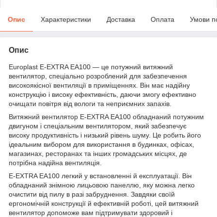
Опис
Характеристики
Доставка
Оплата
Умови п
Опис
Europlast E-EXTRA EA100 — це потужний витяжний
вентилятор, спеціально розроблений для забезпечення
високоякісної вентиляції в приміщеннях. Він має надійну
конструкцію і високу ефективність, даючи змогу ефективно
очищати повітря від вологи та неприємних запахів.
Витяжний вентилятор E-EXTRA EA100 обладнаний потужним
двигуном і спеціальним вентилятором, який забезпечує
високу продуктивність і низький рівень шуму. Це робить його
ідеальним вибором для використання в будинках, офісах,
магазинах, ресторанах та інших громадських місцях, де
потрібна надійна вентиляція.
E-EXTRA EA100 легкий у встановленні й експлуатації. Він
обладнаний знімною лицьовою панеллю, яку можна легко
очистити від пилу в разі забруднення. Завдяки своїй
ергономічній конструкції й ефективній роботі, цей витяжний
вентилятор допоможе вам підтримувати здоровий і