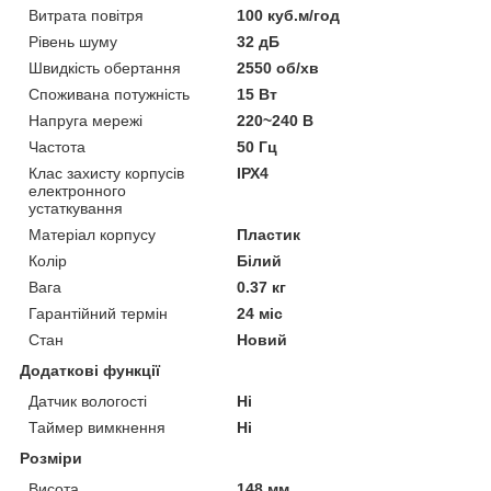
Витрата повітря
100 куб.м/год
Рівень шуму
32 дБ
Швидкість обертання
2550 об/хв
Споживана потужність
15 Вт
Напруга мережі
220~240 В
Частота
50 Гц
Клас захисту корпусів
ІРХ4
електронного
устаткування
Матеріал корпусу
Пластик
Колір
Білий
Вага
0.37 кг
Гарантійний термін
24 міс
Стан
Новий
Додаткові функції
Датчик вологості
Ні
Таймер вимкнення
Ні
Розміри
Висота
148 мм