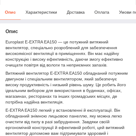
Опис
Характеристики
Доставка
Оплата
Умови п
Опис
Europlast E-EXTRA EA150 — це потужний витяжний
вентилятор, спеціально розроблений для забезпечення
високоякісної вентиляції в приміщеннях. Він має надійну
конструкцію і високу ефективність, даючи змогу ефективно
очищати повітря від вологи та неприємних запахів.
Витяжний вентилятор E-EXTRA EA150 обладнаний потужним
двигуном і спеціальним вентилятором, який забезпечує
високу продуктивність і низький рівень шуму. Це робить його
ідеальним вибором для використання в будинках, офісах,
магазинах, ресторанах та інших громадських місцях, де
потрібна надійна вентиляція.
E-EXTRA EA150 легкий у встановленні й експлуатації. Він
обладнаний знімною лицьовою панеллю, яку можна легко
очистити від пилу в разі забруднення. Завдяки своїй
ергономічній конструкції й ефективній роботі, цей витяжний
вентилятор допоможе вам підтримувати здоровий і