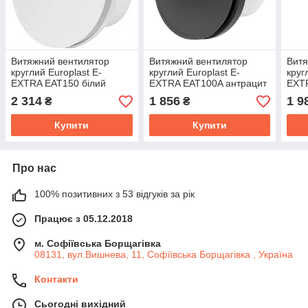
Витяжний вентилятор
Витяжний вентилятор
Витя
круглий Europlast E-
круглий Europlast E-
круг
EXTRA EAT150 білий
EXTRA EAT100A антрацит
EXT
біли
2 314
1 856
1 9
₴
₴
Купити
Купити
Про нас
100% позитивних з 53 відгуків за рік
Працює з 05.12.2018
м. Софіївська Борщагівка
08131, вул.Вишнева, 11, Софіївська Борщагівка , Україна
Контакти
Сьогодні вихідний