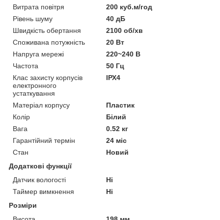
Витрата повітря
200 куб.м/год
Рівень шуму
40 дБ
Швидкість обертання
2100 об/хв
Споживана потужність
20 Вт
Напруга мережі
220~240 В
Частота
50 Гц
Клас захисту корпусів
ІРХ4
електронного
устаткування
Матеріал корпусу
Пластик
Колір
Білий
Вага
0.52 кг
Гарантійний термін
24 міс
Стан
Новий
Додаткові функції
Датчик вологості
Ні
Таймер вимкнення
Ні
Розміри
Висота
198 мм