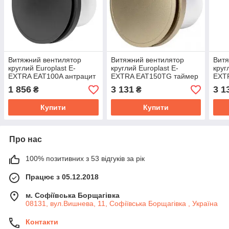
Витяжний вентилятор
Витяжний вентилятор
Витя
круглий Europlast E-
круглий Europlast E-
круг
EXTRA EAT100A антрацит
EXTRA EAT150TG таймер
EXT
золотий
сріб
1 856
3 131
3 1
₴
₴
Купити
Купити
Про нас
100% позитивних з 53 відгуків за рік
Працює з 05.12.2018
м. Софіївська Борщагівка
08131, вул.Вишнева, 11, Софіївська Борщагівка , Україна
Контакти