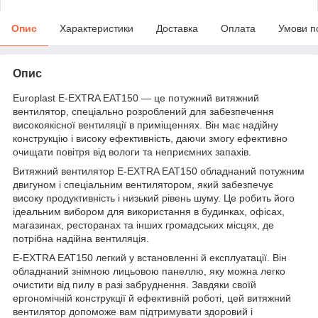
Опис
Характеристики
Доставка
Оплата
Умови п
Опис
Europlast E-EXTRA EAT150 — це потужний витяжний
вентилятор, спеціально розроблений для забезпечення
високоякісної вентиляції в приміщеннях. Він має надійну
конструкцію і високу ефективність, даючи змогу ефективно
очищати повітря від вологи та неприємних запахів.
Витяжний вентилятор E-EXTRA EAT150 обладнаний потужним
двигуном і спеціальним вентилятором, який забезпечує
високу продуктивність і низький рівень шуму. Це робить його
ідеальним вибором для використання в будинках, офісах,
магазинах, ресторанах та інших громадських місцях, де
потрібна надійна вентиляція.
E-EXTRA EAT150 легкий у встановленні й експлуатації. Він
обладнаний знімною лицьовою панеллю, яку можна легко
очистити від пилу в разі забруднення. Завдяки своїй
ергономічній конструкції й ефективній роботі, цей витяжний
вентилятор допоможе вам підтримувати здоровий і