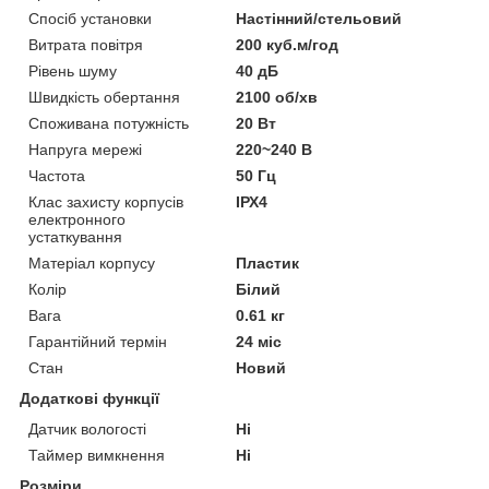
Спосіб установки
Настінний/стельовий
Витрата повітря
200 куб.м/год
Рівень шуму
40 дБ
Швидкість обертання
2100 об/хв
Споживана потужність
20 Вт
Напруга мережі
220~240 В
Частота
50 Гц
Клас захисту корпусів
ІРХ4
електронного
устаткування
Матеріал корпусу
Пластик
Колір
Білий
Вага
0.61 кг
Гарантійний термін
24 міс
Стан
Новий
Додаткові функції
Датчик вологості
Ні
Таймер вимкнення
Ні
Розміри