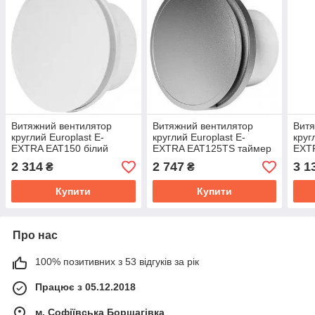
Витяжний вентилятор
Витяжний вентилятор
Витя
круглий Europlast E-
круглий Europlast E-
круг
EXTRA EAT150 білий
EXTRA EAT125TS таймер
EXT
срібло
сріб
2 314
2 747
3 1
₴
₴
Купити
Купити
Про нас
100% позитивних з 53 відгуків за рік
Працює з 05.12.2018
м. Софіївська Борщагівка