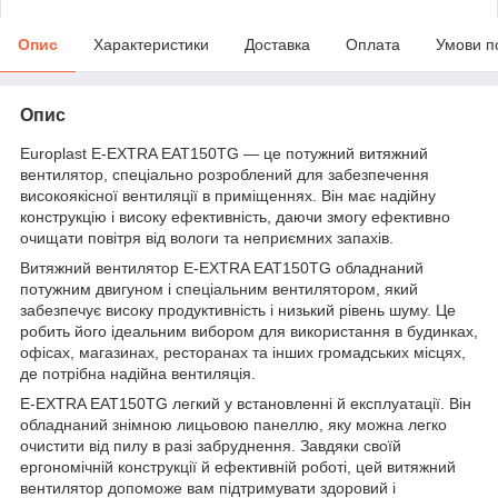
Опис
Характеристики
Доставка
Оплата
Умови п
Опис
Europlast E-EXTRA EAT150TG — це потужний витяжний
вентилятор, спеціально розроблений для забезпечення
високоякісної вентиляції в приміщеннях. Він має надійну
конструкцію і високу ефективність, даючи змогу ефективно
очищати повітря від вологи та неприємних запахів.
Витяжний вентилятор E-EXTRA EAT150TG обладнаний
потужним двигуном і спеціальним вентилятором, який
забезпечує високу продуктивність і низький рівень шуму. Це
робить його ідеальним вибором для використання в будинках,
офісах, магазинах, ресторанах та інших громадських місцях,
де потрібна надійна вентиляція.
E-EXTRA EAT150TG легкий у встановленні й експлуатації. Він
обладнаний знімною лицьовою панеллю, яку можна легко
очистити від пилу в разі забруднення. Завдяки своїй
ергономічній конструкції й ефективній роботі, цей витяжний
вентилятор допоможе вам підтримувати здоровий і