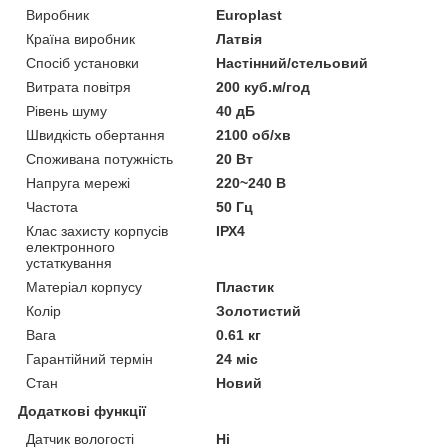
Виробник
Europlast
Країна виробник
Латвія
Спосіб установки
Настінний/стельовий
Витрата повітря
200 куб.м/год
Рівень шуму
40 дБ
Швидкість обертання
2100 об/хв
Споживана потужність
20 Вт
Напруга мережі
220~240 В
Частота
50 Гц
Клас захисту корпусів
ІРХ4
електронного
устаткування
Матеріал корпусу
Пластик
Колір
Золотистий
Вага
0.61 кг
Гарантійний термін
24 міс
Стан
Новий
Додаткові функції
Датчик вологості
Ні