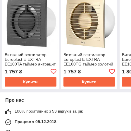
Витяжний вентилятор
Витяжний вентилятор
Витя
Europlast E-EXTRA
Europlast E-EXTRA
Euro
EЕ100TA таймер антрацит
EЕ100TG таймер золотий
EЕ10
воло
1 757
1 757
1 8
₴
₴
Купити
Купити
Про нас
100% позитивних з 53 відгуків за рік
Працює з 05.12.2018