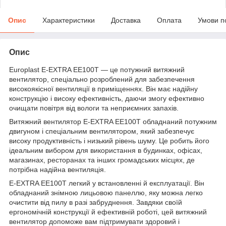
Опис
Характеристики
Доставка
Оплата
Умови п
Опис
Europlast E-EXTRA EЕ100T — це потужний витяжний
вентилятор, спеціально розроблений для забезпечення
високоякісної вентиляції в приміщеннях. Він має надійну
конструкцію і високу ефективність, даючи змогу ефективно
очищати повітря від вологи та неприємних запахів.
Витяжний вентилятор E-EXTRA EЕ100T обладнаний потужним
двигуном і спеціальним вентилятором, який забезпечує
високу продуктивність і низький рівень шуму. Це робить його
ідеальним вибором для використання в будинках, офісах,
магазинах, ресторанах та інших громадських місцях, де
потрібна надійна вентиляція.
E-EXTRA EЕ100T легкий у встановленні й експлуатації. Він
обладнаний знімною лицьовою панеллю, яку можна легко
очистити від пилу в разі забруднення. Завдяки своїй
ергономічній конструкції й ефективній роботі, цей витяжний
вентилятор допоможе вам підтримувати здоровий і