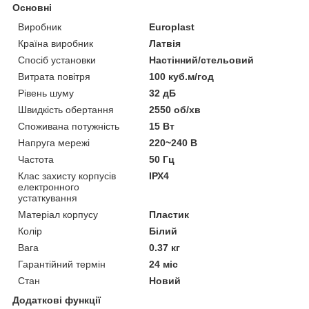
Основні
Виробник
Europlast
Країна виробник
Латвія
Спосіб установки
Настінний/стельовий
Витрата повітря
100 куб.м/год
Рівень шуму
32 дБ
Швидкість обертання
2550 об/хв
Споживана потужність
15 Вт
Напруга мережі
220~240 В
Частота
50 Гц
Клас захисту корпусів
ІРХ4
електронного
устаткування
Матеріал корпусу
Пластик
Колір
Білий
Вага
0.37 кг
Гарантійний термін
24 міс
Стан
Новий
Додаткові функції