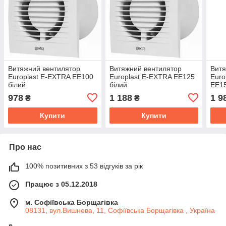
Витяжний вентилятор
Витяжний вентилятор
Витя
Europlast E-EXTRA EЕ100
Europlast E-EXTRA EЕ125
Euro
білий
білий
EЕ15
978
1 188
1 9
₴
₴
Купити
Купити
Про нас
100% позитивних з 53 відгуків за рік
Працює з 05.12.2018
м. Софіївська Борщагівка
08131, вул.Вишнева, 11, Софіївська Борщагівка , Україна