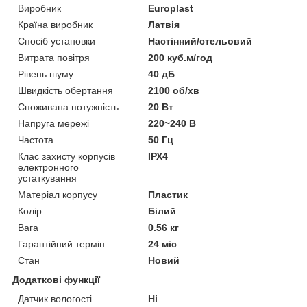
Виробник
Europlast
Країна виробник
Латвія
Спосіб установки
Настінний/стельовий
Витрата повітря
200 куб.м/год
Рівень шуму
40 дБ
Швидкість обертання
2100 об/хв
Споживана потужність
20 Вт
Напруга мережі
220~240 В
Частота
50 Гц
Клас захисту корпусів
ІРХ4
електронного
устаткування
Матеріал корпусу
Пластик
Колір
Білий
Вага
0.56 кг
Гарантійний термін
24 міс
Стан
Новий
Додаткові функції
Датчик вологості
Ні