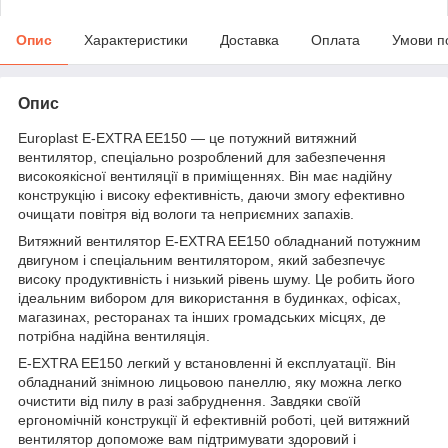
Опис
Характеристики
Доставка
Оплата
Умови п
Опис
Europlast E-EXTRA EЕ150 — це потужний витяжний
вентилятор, спеціально розроблений для забезпечення
високоякісної вентиляції в приміщеннях. Він має надійну
конструкцію і високу ефективність, даючи змогу ефективно
очищати повітря від вологи та неприємних запахів.
Витяжний вентилятор E-EXTRA EЕ150 обладнаний потужним
двигуном і спеціальним вентилятором, який забезпечує
високу продуктивність і низький рівень шуму. Це робить його
ідеальним вибором для використання в будинках, офісах,
магазинах, ресторанах та інших громадських місцях, де
потрібна надійна вентиляція.
E-EXTRA EЕ150 легкий у встановленні й експлуатації. Він
обладнаний знімною лицьовою панеллю, яку можна легко
очистити від пилу в разі забруднення. Завдяки своїй
ергономічній конструкції й ефективній роботі, цей витяжний
вентилятор допоможе вам підтримувати здоровий і