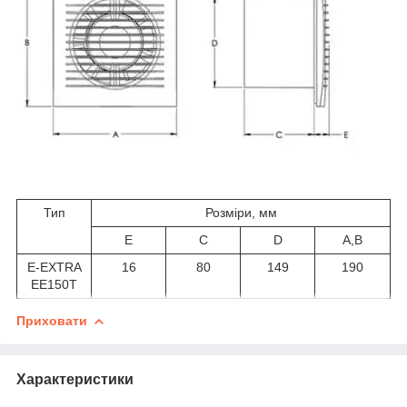
Тип
Розміри, мм
Е
C
D
A,В
E-EXTRA
16
80
149
190
EЕ150T
Приховати
Характеристики