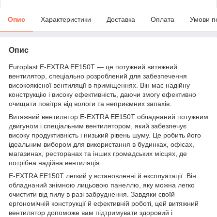
Опис
Характеристики
Доставка
Оплата
Умови п
Опис
Europlast E-EXTRA EЕ150T — це потужний витяжний
вентилятор, спеціально розроблений для забезпечення
високоякісної вентиляції в приміщеннях. Він має надійну
конструкцію і високу ефективність, даючи змогу ефективно
очищати повітря від вологи та неприємних запахів.
Витяжний вентилятор E-EXTRA EЕ150T обладнаний потужним
двигуном і спеціальним вентилятором, який забезпечує
високу продуктивність і низький рівень шуму. Це робить його
ідеальним вибором для використання в будинках, офісах,
магазинах, ресторанах та інших громадських місцях, де
потрібна надійна вентиляція.
E-EXTRA EЕ150T легкий у встановленні й експлуатації. Він
обладнаний знімною лицьовою панеллю, яку можна легко
очистити від пилу в разі забруднення. Завдяки своїй
ергономічній конструкції й ефективній роботі, цей витяжний
вентилятор допоможе вам підтримувати здоровий і