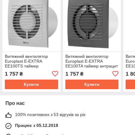
Витяжний вентилятор
Витяжний вентилятор
Витя
Europlast E-EXTRA
Europlast E-EXTRA
Euro
EЕ100TS таймер
EЕ100TA таймер антрацит
EЕ10
сріблястий
воло
1 757
1 757
1 8
₴
₴
Купити
Купити
Про нас
100% позитивних з 53 відгуків за рік
Працює з 05.12.2018