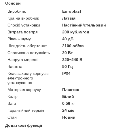
Основні
Виробник
Europlast
Країна виробник
Латвія
Спосіб установки
Настінний/стельовий
Витрата повітря
200 куб.м/год
Рівень шуму
40 дБ
Швидкість обертання
2100 об/хв
Споживана потужність
20 Вт
Напруга мережі
220~240 В
Частота
50 Гц
Клас захисту корпусів
ІРХ4
електронного
устаткування
Матеріал корпусу
Пластик
Колір
Білий
Вага
0.56 кг
Гарантійний термін
24 міс
Стан
Новий
Додаткові функції