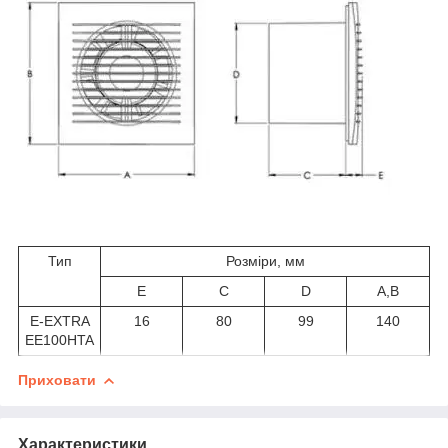
Тип
Розміри, мм
Е
C
D
A,В
E-EXTRA
16
80
99
140
EЕ100HTA
Приховати
Характеристики