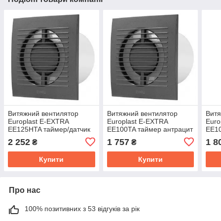
Витяжний вентилятор
Витяжний вентилятор
Витя
Europlast E-EXTRA
Europlast E-EXTRA
Euro
EЕ125HTA таймер/датчик
EЕ100TA таймер антрацит
EЕ10
вологості антрацит
воло
2 252
1 757
1 8
₴
₴
Купити
Купити
Про нас
100% позитивних з 53 відгуків за рік