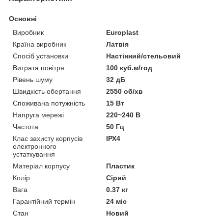
Основні
Виробник
Europlast
Країна виробник
Латвія
Спосіб установки
Настінний/стельовий
Витрата повітря
100 куб.м/год
Рівень шуму
32 дБ
Швидкість обертання
2550 об/хв
Споживана потужність
15 Вт
Напруга мережі
220~240 В
Частота
50 Гц
Клас захисту корпусів
ІРХ4
електронного
устаткування
Матеріал корпусу
Пластик
Колір
Сірий
Вага
0.37 кг
Гарантійний термін
24 міс
Стан
Новий