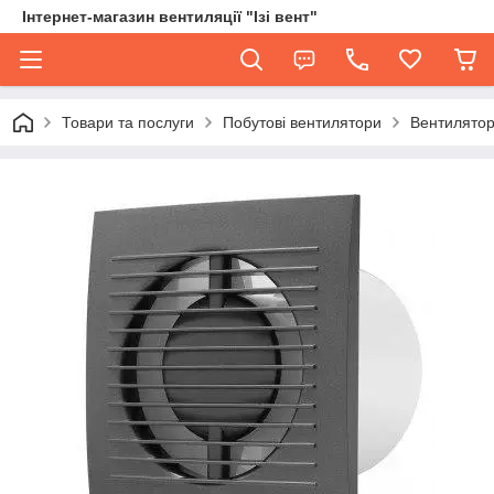
Інтернет-магазин вентиляції "Ізі вент"
Товари та послуги
Побутові вентилятори
Вентилятор