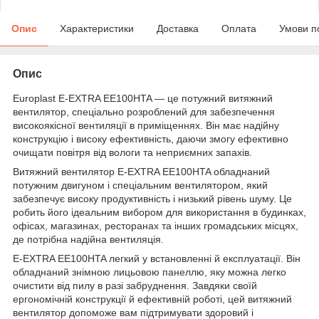
Опис
Характеристики
Доставка
Оплата
Умови п
Опис
Europlast E-EXTRA EЕ100HTA — це потужний витяжний
вентилятор, спеціально розроблений для забезпечення
високоякісної вентиляції в приміщеннях. Він має надійну
конструкцію і високу ефективність, даючи змогу ефективно
очищати повітря від вологи та неприємних запахів.
Витяжний вентилятор E-EXTRA EЕ100HTA обладнаний
потужним двигуном і спеціальним вентилятором, який
забезпечує високу продуктивність і низький рівень шуму. Це
робить його ідеальним вибором для використання в будинках,
офісах, магазинах, ресторанах та інших громадських місцях,
де потрібна надійна вентиляція.
E-EXTRA EЕ100HTA легкий у встановленні й експлуатації. Він
обладнаний знімною лицьовою панеллю, яку можна легко
очистити від пилу в разі забруднення. Завдяки своїй
ергономічній конструкції й ефективній роботі, цей витяжний
вентилятор допоможе вам підтримувати здоровий і