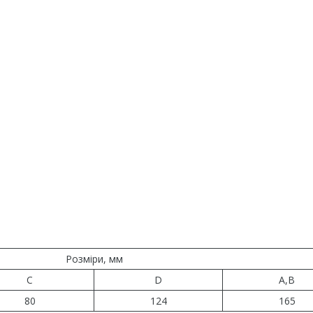
Розміри, мм
С
D
A,В
80
124
165