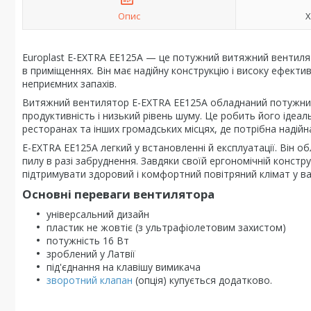
Опис
Х
Europlast E-EXTRA EЕ125A — це потужний витяжний вентилят
в приміщеннях. Він має надійну конструкцію і високу ефект
неприємних запахів.
Витяжний вентилятор E-EXTRA EЕ125A обладнаний потужним
продуктивність і низький рівень шуму. Це робить його ідеа
ресторанах та інших громадських місцях, де потрібна надійн
E-EXTRA EЕ125A легкий у встановленні й експлуатації. Він 
пилу в разі забруднення. Завдяки своїй ергономічній конст
підтримувати здоровий і комфортний повітряний клімат у в
Основні переваги вентилятора
універсальний дизайн
пластик не жовтіє (з ультрафіолетовим захистом)
потужність 16 Вт
зроблений у Латвії
під'єднання на клавішу вимикача
зворотний клапан
(опція) купується додатково.