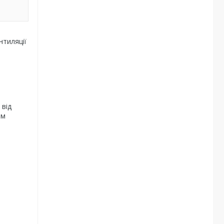
нтиляції
 від
ам