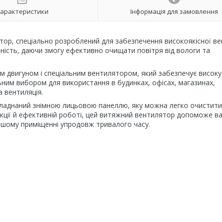
арактеристики
Інформація для замовлення
ор, спеціально розроблений для забезпечення високоякісної ве
ивність, даючи змогу ефективно очищати повітря від вологи та
 двигуном і спеціальним вентилятором, який забезпечує високу
льним вибором для використання в будинках, офісах, магазинах,
а вентиляція.
обладнаний знімною лицьовою панеллю, яку можна легко очистити
рукції й ефективній роботі, цей витяжний вентилятор допоможе в
ашому приміщенні упродовж тривалого часу.