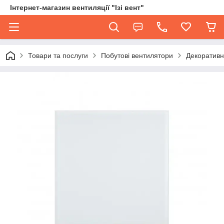
Інтернет-магазин вентиляції "Ізі вент"
Товари та послуги
Побутові вентилятори
Декоративн