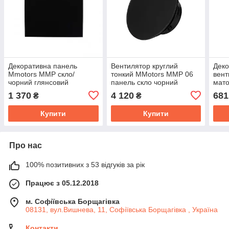
Декоративна панель
Вентилятор круглий
Деко
Mmotors ММР скло/
тонкий MMotors MMP 06
вент
чорний глянсовий
панель скло чорний
мато
глянець 90 м3/год
1 370
4 120
681
₴
₴
Купити
Купити
Про нас
100% позитивних з 53 відгуків за рік
Працює з 05.12.2018
м. Софіївська Борщагівка
08131, вул.Вишнева, 11, Софіївська Борщагівка , Україна
Контакти