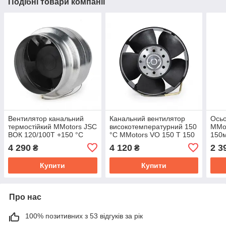
Подібні товари компанії
Вентилятор канальний
Канальний вентилятор
Осьо
термостійкий MMotors JSC
високотемпературний 150
MMot
ВОК 120/100Т +150 °C
°C MMotors VO 150 T 150
150м
мм 240 м3/год
4 290
4 120
2 3
₴
₴
Купити
Купити
Про нас
100% позитивних з 53 відгуків за рік