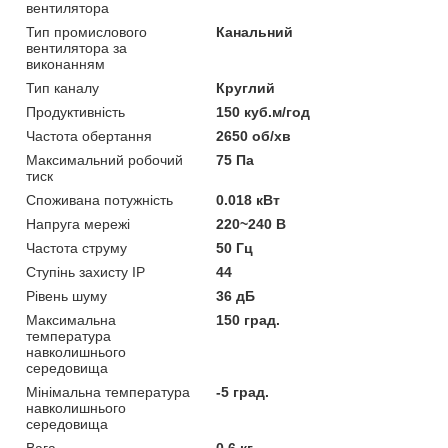
вентилятора
Тип промислового
Канальний
вентилятора за
виконанням
Тип каналу
Круглий
Продуктивність
150 куб.м/год
Частота обертання
2650 об/хв
Максимальний робочий
75 Па
тиск
Споживана потужність
0.018 кВт
Напруга мережі
220~240 В
Частота струму
50 Гц
Ступінь захисту IP
44
Рівень шуму
36 дБ
Максимальна
150 град.
температура
навколишнього
середовища
Мінімальна температура
-5 град.
навколишнього
середовища
Вага
0.6 кг