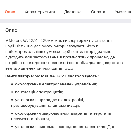
Опис
Характеристики
Доставка
Оплата
Умови п
Опис
MMotors VA 12/2T 120мм має високу термічну стійкість і
надійність, що дає змогу використовувати його в
найекстремальніших умовах. Цей вентилятор ідеально
підходить для застосування в промислових процесах, де
потрібне охолодження технологічного обладнання, верстатів,
вентиляції електричних щитів тощо
Вентилятор MMotors VA 12/2T застосовують:
охолодження електропанелей управління;
вентиляції електрощитів;
установки в приладах в електроніці,
приладобудуванні та автоматизації;
охолодження зварювальних апаратів та верстатів
плазмового різання;
установки в системах охолодження та вентиляції, а