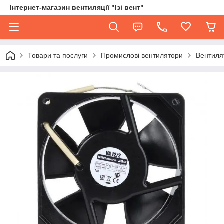
Інтернет-магазин вентиляції "Ізі вент"
Товари та послуги
Промислові вентилятори
Вентиля