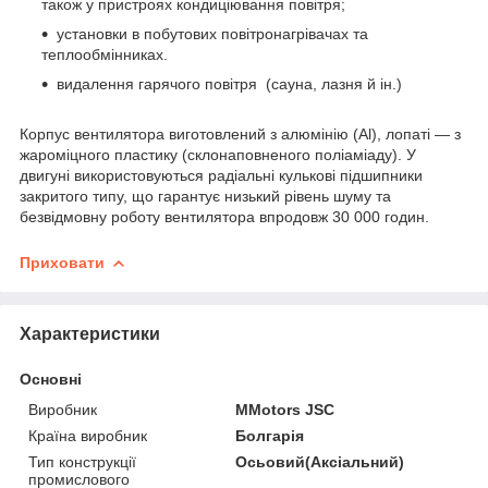
також у пристроях кондиціювання повітря;
установки в побутових повітронагрівачах та
теплообмінниках.
видалення гарячого повітря (сауна, лазня й ін.)
Корпус вентилятора виготовлений з алюмінію (Al), лопаті — з
жароміцного пластику (склонаповненого поліаміаду). У
двигуні використовуються радіальні кулькові підшипники
закритого типу, що гарантує низький рівень шуму та
безвідмовну роботу вентилятора впродовж 30 000 годин.​​​​​​​
Приховати
Характеристики
Основні
Виробник
MMotors JSC
Країна виробник
Болгарія
Тип конструкції
Осьовий(Аксіальний)
промислового