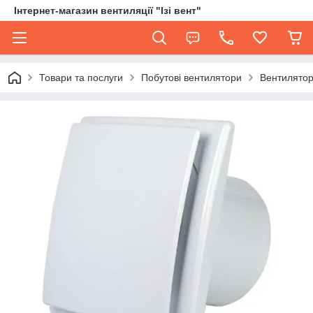
Інтернет-магазин вентиляції "Ізі вент"
Товари та послуги
Побутові вентилятори
Вентилятор