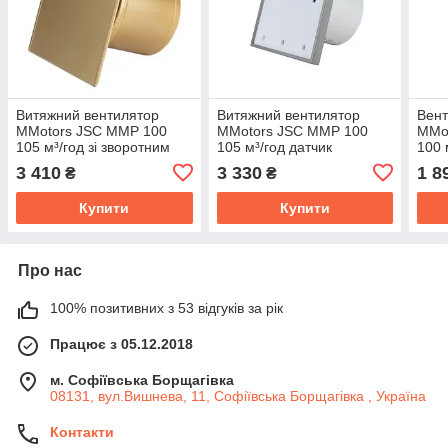
Витяжний вентилятор
Витяжний вентилятор
Вент
MMotors JSC MMP 100
MMotors JSC MMP 100
MMo
105 м³/год зі зворотним
105 м³/год датчик
100 
клапаном золотий
вологості/таймер зі
клап
3 410
3 330
1 8
₴
₴
зворотним клапаном під
тай
плитку
Купити
Купити
Про нас
100% позитивних з 53 відгуків за рік
Працює з 05.12.2018
м. Софіївська Борщагівка
08131, вул.Вишнева, 11, Софіївська Борщагівка , Україна
Контакти