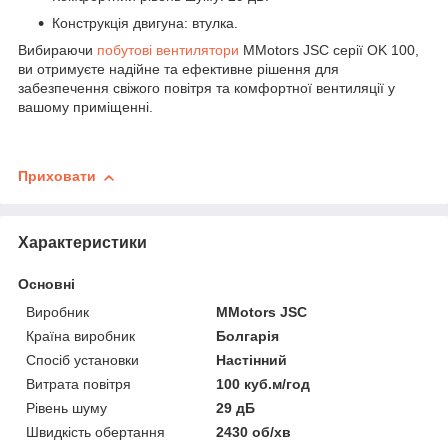
Конструкція двигуна: втулка.
Вибираючи
побутові вентилятори
MMotors JSC серії OK 100,
ви отримуєте надійне та ефективне рішення для
забезпечення свіжого повітря та комфортної вентиляції у
вашому приміщенні.
Приховати
Характеристики
Основні
Виробник
MMotors JSC
Країна виробник
Болгарія
Спосіб установки
Настінний
Витрата повітря
100 куб.м/год
Рівень шуму
29 дБ
Швидкість обертання
2430 об/хв