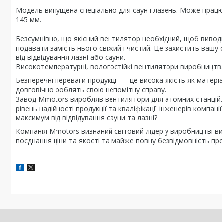
Модель випущена спеціально для саун і лазень. Може працюв
145 мм.
Безсумнівно, що якісний вентилятор необхідний, щоб виводит
подавати замість нього свіжий і чистий. Це захистить ваш
від відвідування лазні або сауни.
Високотемпературні, вологостійкі вентилятори виробництва
Безперечні переваги продукції — це висока якість як матеріа
довговічно роблять свою непомітну справу.
Завод Mmotors виробляв вентилятори для атомних станцій.
рівень надійності продукції та кваліфікації інженерів компані
максимум від відвідування сауни та лазні?
Компанія Mmotors визнаний світовий лідер у виробництві в
поєднання ціни та якості та майже повну безвідмовність проду