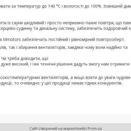
ати за температур до 140 °C і вологості до 100%. Зовнішній діа
и із сауни шкідливий і просто неприємно пахне повітря, що пахн
у серцево-судинну та дихальну систему, забезпечить оздоровчий 
 Mmotors забезпечать постійний і рівномірний повітрооберт.
лів, так і збирання вентиляторів, завдяки чому вони надійно та
 Чи треба доводити, що
ї дуже високий, і їхні технічні рішення дадуть змогу нам отримати
исокотемпературних вентиляторів, а якщо взяти до уваги чудове
кції, то очевидно: у цієї продукції немає гідних конкурентів.
Сайт створений на маркетплейсі
Prom.ua