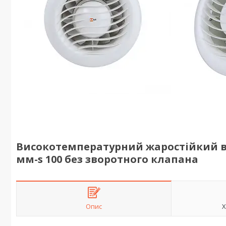
Високотемпературний жаростійкий ве
мм-s 100 без зворотного клапана
Опис
Х