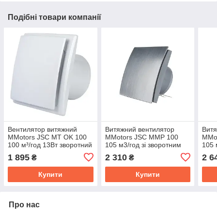
Подібні товари компанії
Вентилятор витяжний
Витяжний вентилятор
Витя
MMotors JSC МT OK 100
MMotors JSC ММР 100
MMo
100 м³/год 13Вт зворотний
105 м3/год зі зворотним
105 
клапан/датчик вологості/
клапаном срібло
клап
1 895
2 310
2 6
₴
₴
таймер
Купити
Купити
Про нас