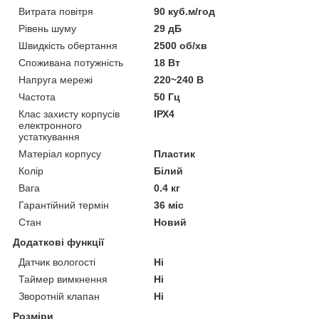
Витрата повітря
90 куб.м/год
Рівень шуму
29 дБ
Швидкість обертання
2500 об/хв
Споживана потужність
18 Вт
Напруга мережі
220~240 В
Частота
50 Гц
Клас захисту корпусів
ІРХ4
електронного
устаткування
Матеріал корпусу
Пластик
Колір
Білий
Вага
0.4 кг
Гарантійний термін
36 міс
Стан
Новий
Додаткові функції
Датчик вологості
Ні
Таймер вимкнення
Ні
Зворотній клапан
Ні
Розміри