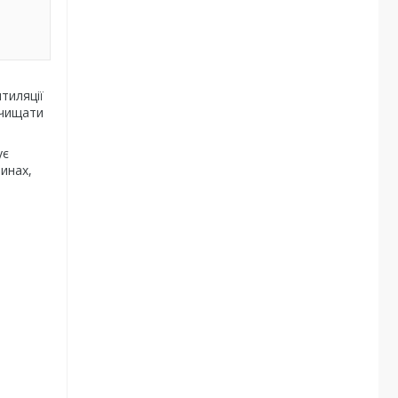
тиляції
очищати
ує
инах,