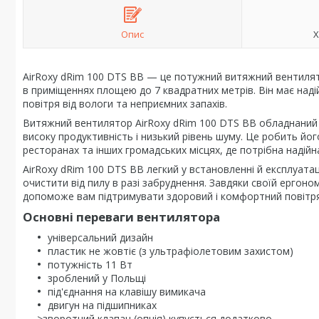
Опис
Х
AirRoxy dRim 100 DTS BB — це потужний витяжний вентилято
в приміщеннях площею до 7 квадратних метрів. Він має над
повітря від вологи та неприємних запахів.
Витяжний вентилятор AirRoxy dRim 100 DTS BB обладнаний 
високу продуктивність і низький рівень шуму. Це робить йо
ресторанах та інших громадських місцях, де потрібна надійн
AirRoxy dRim 100 DTS BB легкий у встановленні й експлуата
очистити від пилу в разі забруднення. Завдяки своїй ергоно
допоможе вам підтримувати здоровий і комфортний повітря
Основні переваги вентилятора
універсальний дизайн
пластик не жовтіє (з ультрафіолетовим захистом)
потужність 11 Вт
зроблений у Польщі
під'єднання на клавішу вимикача
двигун на підшипниках
>зворотний клапан (опція) купується додатково.