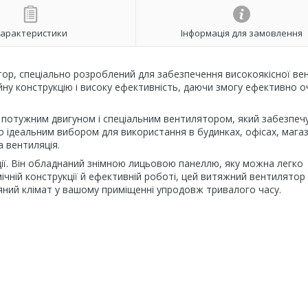
арактеристики
Інформація для замовлення
р, спеціально розроблений для забезпечення високоякісної вен
ійну конструкцію і високу ефективність, даючи змогу ефективно 
потужним двигуном і спеціальним вентилятором, який забезпеч
го ідеальним вибором для використання в будинках, офісах, магаз
а вентиляція.
ції. Він обладнаний знімною лицьовою панеллю, яку можна легко
мічній конструкції й ефективній роботі, цей витяжний вентилятор
ний клімат у вашому приміщенні упродовж тривалого часу.