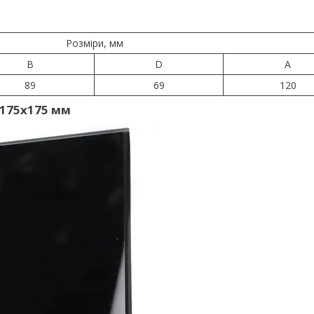
Розміри, мм
B
D
A
89
69
120
) 175х175 мм