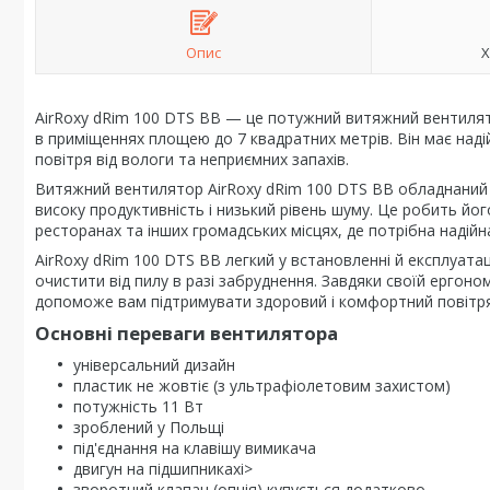
Опис
Х
AirRoxy dRim 100 DTS BB — це потужний витяжний вентилято
в приміщеннях площею до 7 квадратних метрів. Він має над
повітря від вологи та неприємних запахів.
Витяжний вентилятор AirRoxy dRim 100 DTS BB обладнаний 
високу продуктивність і низький рівень шуму. Це робить йо
ресторанах та інших громадських місцях, де потрібна надійн
AirRoxy dRim 100 DTS BB легкий у встановленні й експлуата
очистити від пилу в разі забруднення. Завдяки своїй ергоно
допоможе вам підтримувати здоровий і комфортний повітря
Основні переваги вентилятора
універсальний дизайн
пластик не жовтіє (з ультрафіолетовим захистом)
потужність 11 Вт
зроблений у Польщі
під'єднання на клавішу вимикача
двигун на підшипникахi>
зворотний клапан (опція) купується додатково.