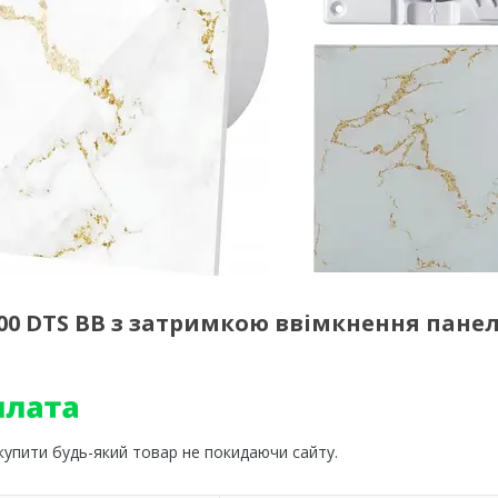
00 DTS BB з затримкою ввімкнення пане
 купити будь-який товар не покидаючи сайту.