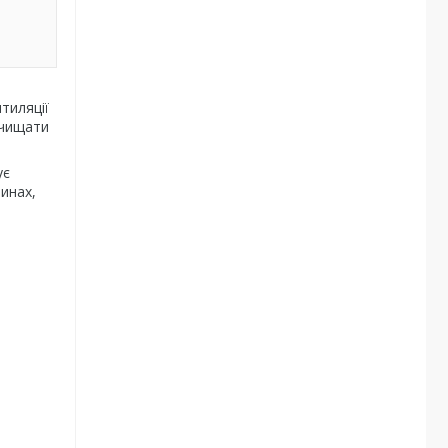
тиляції
очищати
ує
инах,