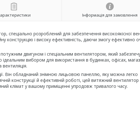
арактеристики
Інформація для замовлення
р, спеціально розроблений для забезпечення високоякісної вен
ійну конструкцію і високу ефективність, даючи змогу ефективно 
потужним двигуном і спеціальним вентилятором, який забезпеч
го ідеальним вибором для використання в будинках, офісах, магаз
а вентиляція.
ції. Він обладнаний знімною лицьовою панеллю, яку можна легко
мічній конструкції й ефективній роботі, цей витяжний вентилятор
ний клімат у вашому приміщенні упродовж тривалого часу.