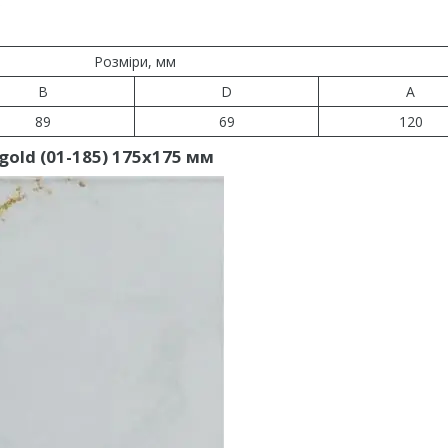
Розміри, мм
B
D
A
89
69
120
gold (01-185) 175х175 мм