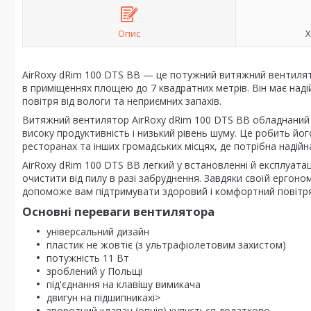
Опис
Х
AirRoxy dRim 100 DTS BB — це потужний витяжний вентилято
в приміщеннях площею до 7 квадратних метрів. Він має над
повітря від вологи та неприємних запахів.
Витяжний вентилятор AirRoxy dRim 100 DTS BB обладнаний 
високу продуктивність і низький рівень шуму. Це робить йо
ресторанах та інших громадських місцях, де потрібна надійн
AirRoxy dRim 100 DTS BB легкий у встановленні й експлуата
очистити від пилу в разі забруднення. Завдяки своїй ергоно
допоможе вам підтримувати здоровий і комфортний повітря
Основні переваги вентилятора
універсальний дизайн
пластик не жовтіє (з ультрафіолетовим захистом)
потужність 11 Вт
зроблений у Польщі
під'єднання на клавішу вимикача
двигун на підшипникахi>
зворотний клапан (опція) купується додатково.