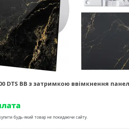
00 DTS BB з затримкою ввімкнення пане
 купити будь-який товар не покидаючи сайту.