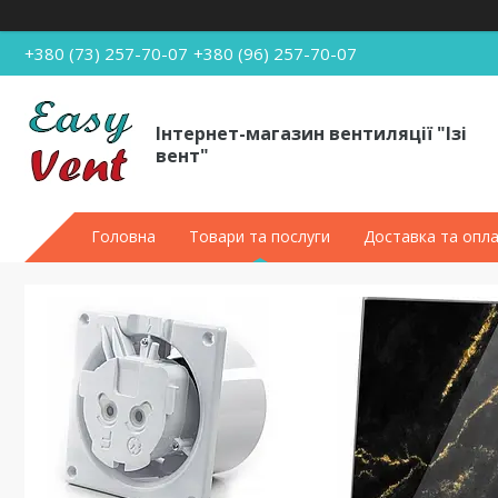
+380 (73) 257-70-07
+380 (96) 257-70-07
Інтернет-магазин вентиляції "Ізі
вент"
Головна
Товари та послуги
Доставка та опл