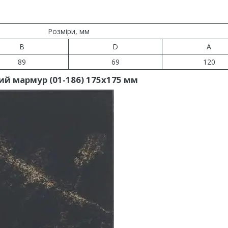
Розміри, мм
B
D
A
89
69
120
ий мармур (01-186) 175х175 мм