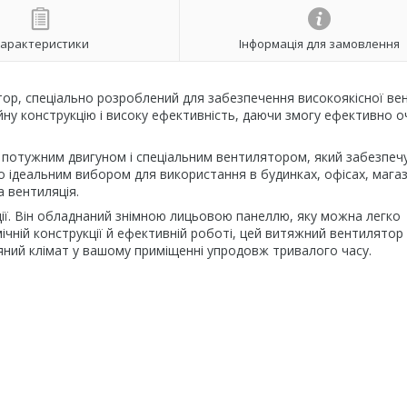
арактеристики
Інформація для замовлення
р, спеціально розроблений для забезпечення високоякісної вен
ійну конструкцію і високу ефективність, даючи змогу ефективно 
потужним двигуном і спеціальним вентилятором, який забезпеч
го ідеальним вибором для використання в будинках, офісах, магаз
а вентиляція.
ції. Він обладнаний знімною лицьовою панеллю, яку можна легко
мічній конструкції й ефективній роботі, цей витяжний вентилятор
ний клімат у вашому приміщенні упродовж тривалого часу.