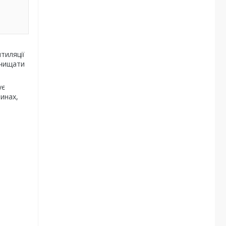
тиляції
очищати
ує
инах,