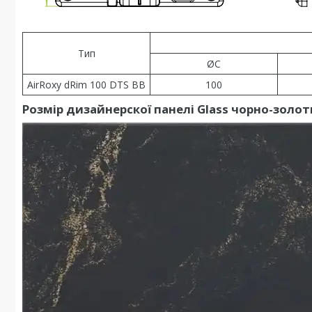
Тип
ØC
AirRoxy dRim 100 DTS BB
100
Розмір дизайнерскої панелі Glass чорно-золот