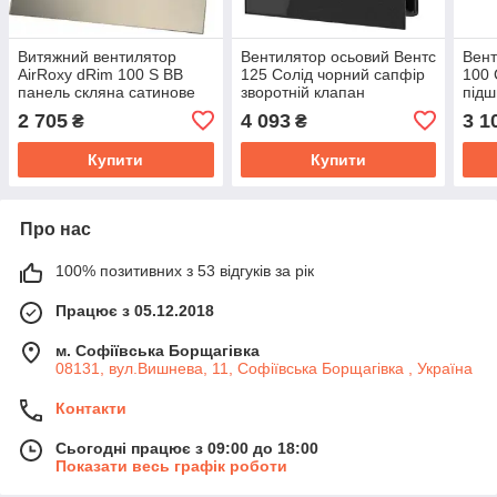
Витяжний вентилятор
Вентилятор осьовий Вентс
Вент
AirRoxy dRim 100 S BB
125 Солід чорний сапфір
100 
панель скляна сатинове
зворотній клапан
підш
золото 93м³/год 11Вт
2 705
4 093
3 1
₴
₴
Купити
Купити
Про нас
100% позитивних з 53 відгуків за рік
Працює з 05.12.2018
м. Софіївська Борщагівка
08131, вул.Вишнева, 11, Софіївська Борщагівка , Україна
Контакти
Сьогодні працює з 09:00 до 18:00
Показати весь графік роботи