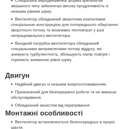
Спеціальна аеродинамічна форма крильчатки
змішаного типу забезпечує високу продуктивність із
низьким рівнем шуму.
Вентилятор обладнаний зворотним клапатевим
спеціальною конструкцією для попереднього обертання
зворотного потоку та можливих тепловтрат у разі
непрацювального вентилятора.
Вихідний патрубок вентилятора обладнаний
спеціальними випрямлячами потоку віддуху, які
знижують турбулентність, збільшують напір повітря і
сприяють зниженню рівня шуму.
Двигун
Надійний двигун із низьким енергоспоживанням.
Призначений для безперервної роботи та не вимагає
обслуговування.
Обладнаний захистом від перегрівання.
Монтажні особливості
Вентилятор встановлюється безпосередньо в проріз
шахти.