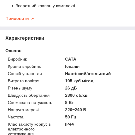
Зворотний клапан у комплекті.
Приховати
Характеристики
Основні
Виробник
CATA
Країна виробник
Іспанія
Спосіб установки
Настінний/стельовий
Витрата повітря
105 куб.м/год
Рівень шуму
26 дБ
Швидкість обертання
2300 об/хв
Споживана потужність
8 Вт
Напруга мережі
220~240 В
Частота
50 Гц
Клас захисту корпусів
IP44
електронного
устаткування