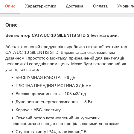
Опис
Характеристики
Доставка
Оплата
Умови п
Опис
Вентилятор CATA UC-10 SILENTIS STD Silver матовий.
Абсолютно новий продукт від виробника витяжної вентилятор
CATA UC-10 SILENTIS STD. Вирізняється ексклюзивним
дизайном і простотою монтажу, призначений для вентиляції
невеликих і середніх приміщень. Може бути встановлений як
у стіні, так і в стелі.
БЕСШУМНАЯ РАБОТА - 26 дБ.
ПЛОЧНА ПЕРЕДНЯ ЧАСТИНА 37,5 мм
Висока продуктивність - 105 м3/год.
Дуже низьке енергоспоживання — 8 Вт.
Корпус з АБС-пластику.
Осьовий ротор встановлений на кулькових
підшипниках зі спеціально профільованими лопатками.
Ступінь захисту IP44, клас ізоляції B.