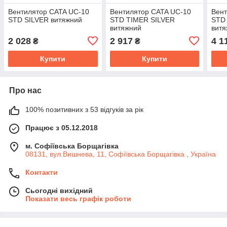
Вентилятор CATA UC-10
Вентилятор CATA UC-10
Вент
STD SILVER витяжний
STD TIMER SILVER
STD
витяжний
вит
2 028
2 917
4 1
₴
₴
Купити
Купити
Про нас
100% позитивних з 53 відгуків за рік
Працює з 05.12.2018
м. Софіївська Борщагівка
08131, вул.Вишнева, 11, Софіївська Борщагівка , Україна
Контакти
Сьогодні вихідний
Показати весь графік роботи