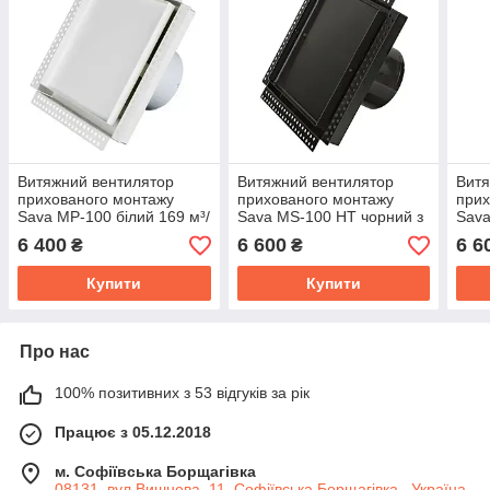
Витяжний вентилятор
Витяжний вентилятор
Витя
прихованого монтажу
прихованого монтажу
прих
Sava MP-100 білий 169 м³/
Sava MS-100 HT чорний з
Sava
год
датчиком вологості/
тайм
6 400
6 600
6 6
₴
₴
таймером
Купити
Купити
Про нас
100% позитивних з 53 відгуків за рік
Працює з 05.12.2018
м. Софіївська Борщагівка
08131, вул.Вишнева, 11, Софіївська Борщагівка , Україна