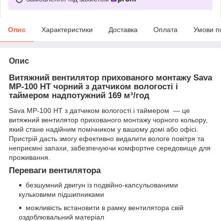
Опис
Характеристики
Доставка
Оплата
Умови п
Опис
Витяжний вентилятор прихованого монтажу Sava
MP-100 HT чорний з датчиком вологості і
таймером надпотужний 169 м³/год
Sava MP-100 HT з датчиком вологості і таймером — це
витяжний вентилятор прихованого монтажу чорного кольору,
який стане надійним помічником у вашому домі або офісі.
Пристрій дасть змогу ефективно видалити вологе повітря та
неприємні запахи, забезпечуючи комфортне середовище для
проживання.
Переваги вентилятора
безшумний двигун із подвійно-капсульованими
кульковими підшипниками
можливість встановити в рамку вентилятора свій
оздоблювальний матеріал