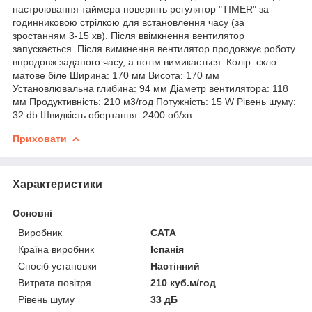
настроювання таймера поверніть регулятор "TIMER" за
годинниковою стрілкою для встановлення часу (за
зростанням 3-15 хв). Після ввімкнення вентилятор
запускається. Після вимкнення вентилятор продовжує роботу
впродовж заданого часу, а потім вимикається. Колір: скло
матове біле Ширина: 170 мм Висота: 170 мм
Установлювальна глибина: 94 мм Діаметр вентилятора: 118
мм Продуктивність: 210 м3/год Потужність: 15 W Рівень шуму:
32 db Швидкість обертання: 2400 об/хв
Приховати
Характеристики
Основні
Виробник
CATA
Країна виробник
Іспанія
Спосіб установки
Настінний
Витрата повітря
210 куб.м/год
Рівень шуму
33 дБ