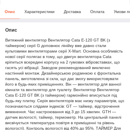
Опис
Характеристики
Доставка
Оплата
Умови п
Опис
Витяжний вентилятор Вентилятор Cata E-120 GT BK (з
таймером) серії G доповнює лінійку вже давно стали
культовими вентиляторами серії X-Mart. Основна особливість
нової серії полягає в тому, що двигун вентилятора Cata
кріпиться всередині корпусу на 2 гумових вібровставках, що
гасять усі вібрації. Заводом рекомендований виключно
настінний монтаж. Дизайнерською родзинкою є фронтальна
панель, виготовлена зі скла, що дає змогу використовувати
його в будь-яких приміщеннях. Він — вентилятор для ванної
кімнати та вентилятор для туалету. Вентилятор Вентилятор
Cata E-120 GT BK (з таймером) гармонійно вписується під
будь-яку плитку. Серія вентиляторів має низку параметрів, що
позначаються слідами індексів: GT — таймер, відстрочення
вимкнення. Час настроювання від 3 до 15 хвилин. GTH —
датчик вологості, таймер, термометр. На центральній панелі
висвічується температура повітря в приміщенні та рівень
вологості). Контроль вологості від 40% до 95%. ТАЙМЕР Для