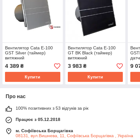
Вентилятор Cata E-100
Вентилятор Cata E-100
Вент
GST Silver (таймер)
GT BK Black (таймер)
GSTH
витяжний
витяжний
датч
терм
4 389
3 983
9 0
₴
₴
вит
Купити
Купити
Про нас
100% позитивних з 53 відгуків за рік
Працює з 05.12.2018
м. Софіївська Борщагівка
08131, вул.Вишнева, 11, Софіївська Борщагівка , Україна