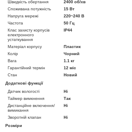
Швидкість обертання
2400 об/хв
Споживана потужність
15 Вт
Напруга мережі
220~240 В
Частота
50 Гц
Клас захисту корпусів
IP44
електронного
устаткування
Матеріал корпусу
Пластик
Колір
Чорний
Вага
1.1 кг
Гарантійний термін
12 міс
Стан
Новий
Додаткові функції
Датчик вологості
Ні
Таймер вимкнення
Так
Дистанційне включення/
Ні
вимикання
Зворотній клапан
Ні
Розміри