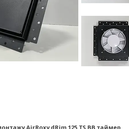
нтажу AirRoxy dRim 125 TS BB таймер