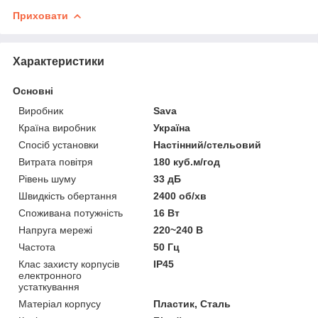
Приховати
Характеристики
Основні
Виробник
Sava
Країна виробник
Україна
Спосіб установки
Настінний/стельовий
Витрата повітря
180 куб.м/год
Рівень шуму
33 дБ
Швидкість обертання
2400 об/хв
Споживана потужність
16 Вт
Напруга мережі
220~240 В
Частота
50 Гц
Клас захисту корпусів
IP45
електронного
устаткування
Матеріал корпусу
Пластик, Сталь