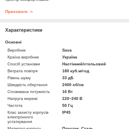
Приховати
Характеристики
Основні
Виробник
Sava
Країна виробник
Україна
Спосіб установки
Настінний/стельовий
Витрата повітря
180 куб.м/год
Рівень шуму
33 дБ
Швидкість обертання
2400 об/хв
Споживана потужність
16 Вт
Напруга мережі
220~240 В
Частота
50 Гц
Клас захисту корпусів
IP45
електронного
устаткування
Матеріал корпусу
Пластик, Сталь