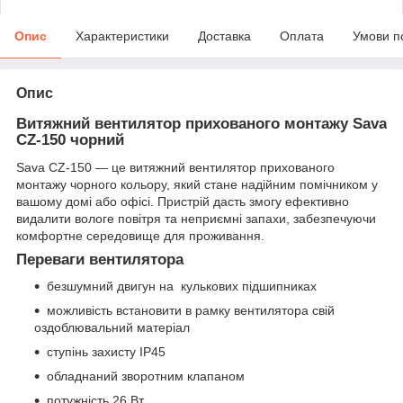
Опис
Характеристики
Доставка
Оплата
Умови п
Опис
Витяжний вентилятор прихованого монтажу Sava
CZ-150 чорний
Sava CZ-150 — це витяжний вентилятор прихованого
монтажу чорного кольору, який стане надійним помічником у
вашому домі або офісі. Пристрій дасть змогу ефективно
видалити вологе повітря та неприємні запахи, забезпечуючи
комфортне середовище для проживання.
Переваги вентилятора
безшумний двигун на кулькових підшипниках
можливість встановити в рамку вентилятора свій
оздоблювальний матеріал
ступінь захисту IP45
обладнаний зворотним клапаном
потужність 26 Вт