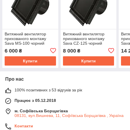
Витяжний вентилятор
Витяжний вентилятор
Витя
прихованого монтажу
прихованого монтажу
прих
Sava MS-100 чорний
Sava CZ-125 чорний
Sava
воло
6 000
8 000
14 
₴
₴
чор
Купити
Купити
Про нас
100% позитивних з 53 відгуків за рік
Працює з 05.12.2018
м. Софіївська Борщагівка
08131, вул.Вишнева, 11, Софіївська Борщагівка , Україна
Контакти